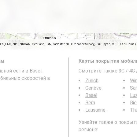
SGS, FAO, NPS, NRCAN, GeoBase, IGN, Kadaster NL, Ordnance Survey, Esri Japan, METI, Esri China 
ам
Карты покрытия мобиль
ьной сети в Basel,
Смотрите также 3G / 4G
обильных скоростей в
Zürich
Win
Genève
San
Basel
Lu
Bern
Bie
Lausanne
Th
Узнайте также о покрыти
регионе: