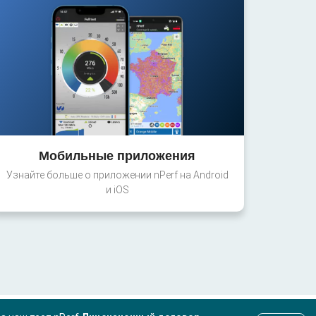
Мобильные приложения
Узнайте больше о приложении nPerf на Android
и iOS