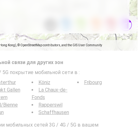
(Hong Kong), © OpenStreetMap contributors, and the GIS User Community
ной связи для других зон
 / 5G покрытие мобильной сети в
:
terthur
Köniz
Fribourg
kt Gallen
La Chaux-de-
zern
Fonds
l/Bienne
Rapperswil
un
Schaffhausen
и мобильных сетей 3G / 4G / 5G в вашем