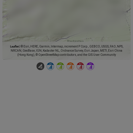
Leaflet
|
© Esri, HERE, Garmin, Intermap, increment P Corp., GEBCO, USGS, FAO, NPS,
NRCAN, GeoBase, IGN, Kadaster NL, Ordnance Survey, Esri Japan, METI, Esri China
(Hong Kong), © OpenStreetMap contributors, and the GIS User Community