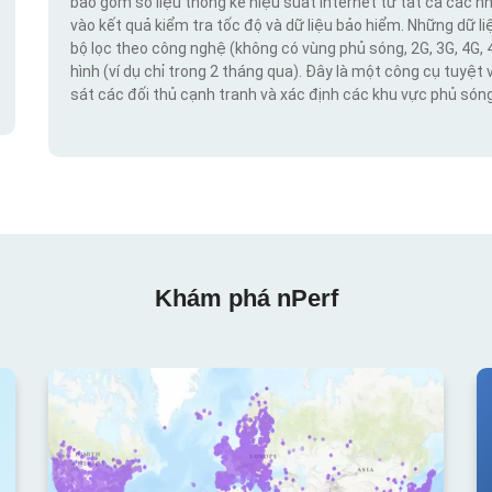
bao gồm số liệu thống kê hiệu suất internet từ tất cả các n
vào kết quả kiểm tra tốc độ và dữ liệu bảo hiểm. Những dữ l
bộ lọc theo công nghệ (không có vùng phủ sóng, 2G, 3G, 4G, 
hình (ví dụ chỉ trong 2 tháng qua). Đây là một công cụ tuyệt 
sát các đối thủ cạnh tranh và xác định các khu vực phủ sóng
Khám phá nPerf