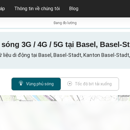
háp
Thông tin về chúng tôi
Blog
Đang đo lường
sóng 3G / 4G / 5G tại Basel, Basel-St
liệu di động tại Basel, Basel-Stadt, Kanton Basel-Stadt
Vùng phủ sóng
Tốc độ bit tải xuống