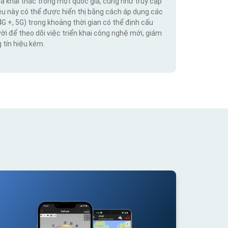
hà khai thác trong một quốc gia, cũng như truy cập
iệu này có thể được hiển thị bằng cách áp dụng các
4G +, 5G) trong khoảng thời gian có thể định cấu
vời để theo dõi việc triển khai công nghệ mới, giám
 tín hiệu kém.