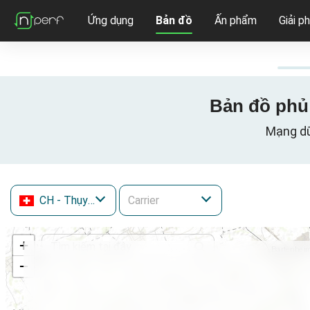
Ứng dụng
Bản đồ
Ấn phẩm
Giải p
Bản đồ phủ 
Mạng dữ 
CH
- Thụy Sĩ
+
−