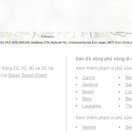
SGS, FAO, NPS, NRCAN, GeoBase, IGN, Kadaster NL, Ordnance Survey, Esri Japan, METI, Esri China 
Bản đồ vùng phủ sóng di
 động 2G, 3G, 4G và 5G tại
Xem thêm phạm vi phủ són
 tại
Basel, Basel-Stadt
.
Zürich
Win
Genève
San
Basel
Lu
Bern
Bie
Lausanne
Th
Xem thêm phạm vi phủ sóng 
Riehen
Bet