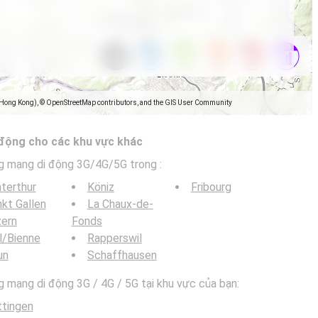
(Hong Kong), © OpenStreetMap contributors, and the GIS User Community
 động cho các khu vực khác
g mạng di động 3G/4G/5G trong
:
terthur
Köniz
Fribourg
kt Gallen
La Chaux-de-
zern
Fonds
l/Bienne
Rapperswil
un
Schaffhausen
mạng di động 3G / 4G / 5G tại khu vực của bạn:
tingen