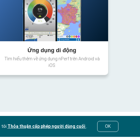
Ứng dụng di động
Tìm hiểu thêm về ứng dụng nPerf trên Android và
iOS
 tôi
Thỏa thuận cấp phép người dùng cuối
.
OK