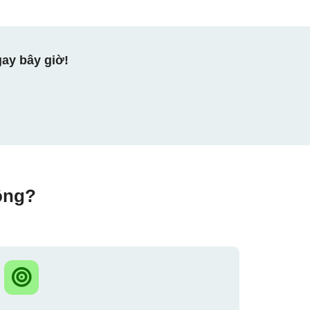
ay bây giờ!
ộng?