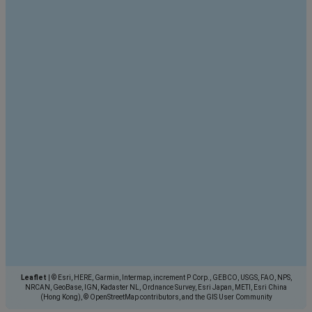
Leaflet
|
© Esri, HERE, Garmin, Intermap, increment P Corp., GEBCO, USGS, FAO, NPS,
NRCAN, GeoBase, IGN, Kadaster NL, Ordnance Survey, Esri Japan, METI, Esri China
(Hong Kong), © OpenStreetMap contributors, and the GIS User Community