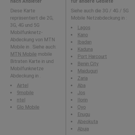
nach Anbieter
für andere Gebiete
Diese Karte
Siehe auch die 3G / 4G / 5G
repräsentiert die 2G,
Mobile Netzabdeckung in
:
3G, 4G und 5G
Lagos
Mobilfunknetz-
Kano
Abdeckung von MTN
Ibadan
Mobile in . Siehe auch:
Kaduna
MTN Mobile
mobile
Port Harcourt
Bitraten Karte in und
Benin City
Mobilfunknetze
Maiduguri
Abdeckung in .
Zaria
Airtel
Aba
9mobile
Jos
ntel
Ilorin
Glo Mobile
Oyo
Enugu
Abeokuta
Abuja