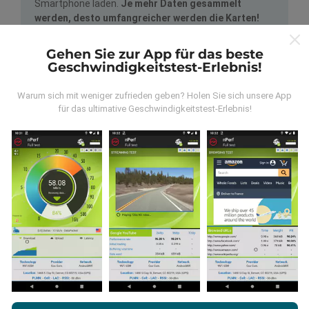
Smartphone laden.
Je mehr Daten gesammelt
werden, desto umfangreicher werden die Karten!
Gehen Sie zur App für das beste
Geschwindigkeitstest-Erlebnis!
Warum sich mit weniger zufrieden geben? Holen Sie sich unsere App
für das ultimative Geschwindigkeitstest-Erlebnis!
Wie werden Updates gemacht?
Netzwerkabdeckungskarten werden automatisch
jede Stunde von einem Bot aktualisiert.
Geschwindigkeitskarten werden
alle 15 Minuten
aktualisiert
. Die Daten werden für zwei Jahre
angezeigt. Nach zwei Jahren werden die ältesten
Daten einmal im Monat von den Karten entfernt.
Durch das Surfen auf nPerf.com stimmen Sie unseren