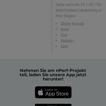
Siehe auch die 3G / 4G / 5G-
Mobilfunknetzabdeckung in
Ihrer Region:
Ebute Ikorodu
Ikeja
Epe
Badagry
Ejirin
Nehmen Sie am nPerf-Projekt
teil, laden Sie unsere App jetzt
herunter!