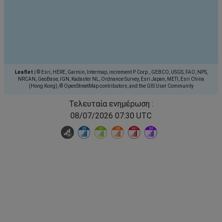
Leaflet
|
© Esri, HERE, Garmin, Intermap, increment P Corp., GEBCO, USGS, FAO, NPS,
NRCAN, GeoBase, IGN, Kadaster NL, Ordnance Survey, Esri Japan, METI, Esri China
(Hong Kong), © OpenStreetMap contributors, and the GIS User Community
Τελευταία ενημέρωση :
08/07/2026 07:30 UTC