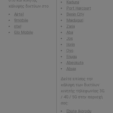
στο και κινητής
Kaduna
κάλυψης δικτύων στο .
Port Harcourt
Airtel
Benin City
9mobile
Maiduguri
ntel
Zaria
Glo Mobile
Aba
Jos
Ilorin
Oyo
Enugu
Abeokuta
Abuja
Δείτε επίσης την
κάλυψη των δικτύων
κινητής τηλεφωνίας 3G
/ 4G / 5G στην περιοχή
σας:
Ebute Ikorodu