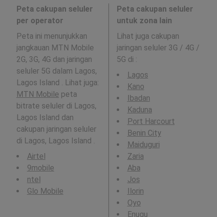
Peta cakupan seluler
Peta cakupan seluler
per operator
untuk zona lain
Peta ini menunjukkan
Lihat juga cakupan
jangkauan MTN Mobile
jaringan seluler 3G / 4G /
2G, 3G, 4G dan jaringan
5G di
:
seluler 5G dalam Lagos,
Lagos
Lagos Island . Lihat juga:
Kano
MTN Mobile
peta
Ibadan
bitrate seluler di Lagos,
Kaduna
Lagos Island dan
Port Harcourt
cakupan jaringan seluler
Benin City
di Lagos, Lagos Island .
Maiduguri
Airtel
Zaria
9mobile
Aba
ntel
Jos
Glo Mobile
Ilorin
Oyo
Enugu