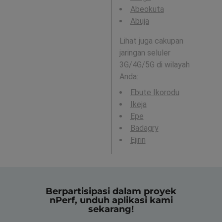
Abeokuta
Abuja
Lihat juga cakupan
jaringan seluler
3G/4G/5G di wilayah
Anda:
Ebute Ikorodu
Ikeja
Epe
Badagry
Ejirin
Berpartisipasi dalam proyek
nPerf, unduh aplikasi kami
sekarang!