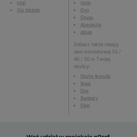
ntel
Ilorin
Glo Mobile
Oyo
Enugu
Abeokuta
Abuja
Zobacz także zasięg
sieci komórkowej 3G /
4G / 5G w Twojej
okolicy:
Ebute Ikorodu
Ikeja
Epe
Badagry
Ejirin