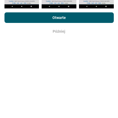
Przeglądając witrynę nPerf.com, wyrażasz zgodę na naszą
Politykę prywatności i plików cookie
, jak również na
Umowę
Otwarte
licencyjną użytkownika końcowego
testu nPerf.
Później
OK
Jaka jest ich wiarygodność i
dokładność?
Testy przeprowadzane są na urządzeniach
użytkowników. Precyzja geolokalizacji zależy od
jakości odbioru sygnału GPS w momencie
wykonywania testu. W przypadku danych zasięgu
zachowujemy tylko testy z maksymalną dokładnością
geolokalizacji wynoszącą
50 metrów
. W przypadku
przepustowości pobierania próg ten zwiększany jest
do 200 metrów.