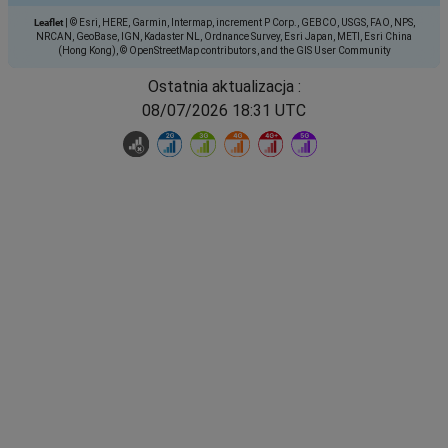
Leaflet
|
© Esri, HERE, Garmin, Intermap, increment P Corp., GEBCO, USGS, FAO, NPS,
NRCAN, GeoBase, IGN, Kadaster NL, Ordnance Survey, Esri Japan, METI, Esri China
(Hong Kong), © OpenStreetMap contributors, and the GIS User Community
Ostatnia aktualizacja :
08/07/2026 18:31 UTC