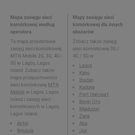
Mapa zasięgu sieci
Mapy zasięgu sieci
komórkowej według
komórkowej dla innych
operatora
obszarów
Ta mapa przedstawia
Zobacz także zasięg
zasięg sieci komórkowej
sieci komórkowej 3G /
MTN Mobile 2G, 3G, 4G i
4G / 5G w
:
5G w Lagos, Lagos
Lagos
Island. Zobacz także:
Kano
mapa przepustowości
Ibadan
sieci komórkowej
MTN
Kaduna
Mobile
w Lagos, Lagos
Port Harcourt
Island i zasięg sieci
Benin City
komórkowych w Lagos,
Maiduguri
Lagos Island.
Zaria
Airtel
Aba
9mobile
Jos