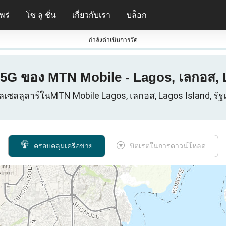
พร่
โซ ลู ชั่น
เกี่ยวกับเรา
บล็อก
กําลังดําเนินการวัด
5G ของ MTN Mobile - Lagos, เลกอส, La
ูลเซลลูลาร์ในMTN Mobile Lagos, เลกอส, Lagos Island, รัฐเ
ครอบคลุมเครือข่าย
บิตเรตในการดาวน์โหลด