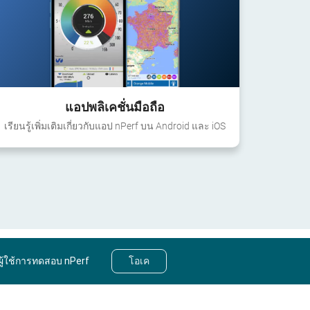
แอปพลิเคชั่นมือถือ
เรียนรู้เพิ่มเติมเกี่ยวกับแอป nPerf บน Android และ iOS
ผู้ใช้การทดสอบ nPerf
โอเค