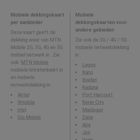
Mobiele dekkingskaart
Mobiele
per aanbieder
dekkingskaarten voor
andere gebieden
Deze kaart geeft de
dekking weer van MTN
Zie ook de 3G / 4G / 5G
Mobile 2G, 3G, 4G en 5G
mobiele netwerkdekking
mobiel netwerk in . Zie
in
:
ook:
MTN Mobile
Lagos
mobiele bitratenkaart in
Kano
en mobiele
Ibadan
netwerkdekking in .
Kaduna
Airtel
Port Harcourt
9mobile
Benin City
ntel
Maiduguri
Glo Mobile
Zaria
Aba
Jos
Ilorin