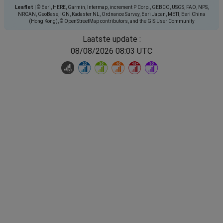
Leaflet
|
© Esri, HERE, Garmin, Intermap, increment P Corp., GEBCO, USGS, FAO, NPS,
NRCAN, GeoBase, IGN, Kadaster NL, Ordnance Survey, Esri Japan, METI, Esri China
(Hong Kong), © OpenStreetMap contributors, and the GIS User Community
Laatste update :
08/08/2026 08:03 UTC