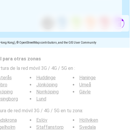
(Hong Kong), © OpenStreetMap contributors, and the GIS User Community
l para otras zonas
tura de la red móvil 3G / 4G / 5G en
:
sterås
Huddinge
Haninge
ebro
Jönköping
Umeå
köping
Norrköping
Gävle
singborg
Lund
ra de red móvil 3G / 4G / 5G en tu zona:
ndskrona
Eslöv
Höllviken
gelholm
Staffanstorp
Svedala