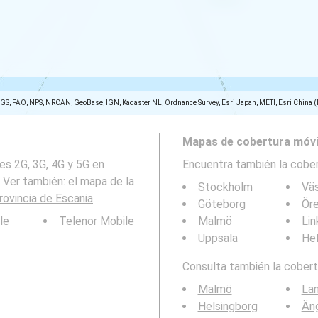
SGS, FAO, NPS, NRCAN, GeoBase, IGN, Kadaster NL, Ordnance Survey, Esri Japan, METI, Esri China 
Mapas de cobertura móvi
es 2G, 3G, 4G y 5G en
Encuentra también la cober
 Ver también: el mapa de la
Stockholm
Vä
rovincia de Escania
.
Göteborg
Ör
le
Telenor Mobile
Malmö
Lin
Uppsala
Hel
Consulta también la cobertu
Malmö
La
Helsingborg
Än