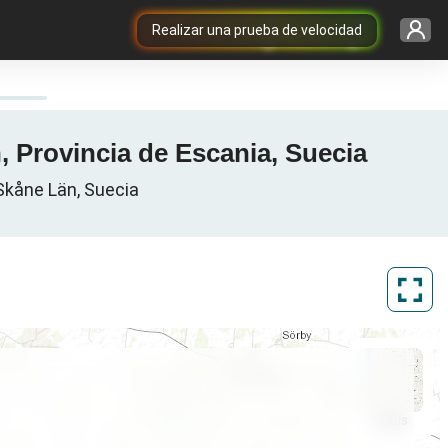
Realizar una prueba de velocidad
, Provincia de Escania, Suecia
Skåne Län, Suecia
ArcGIS