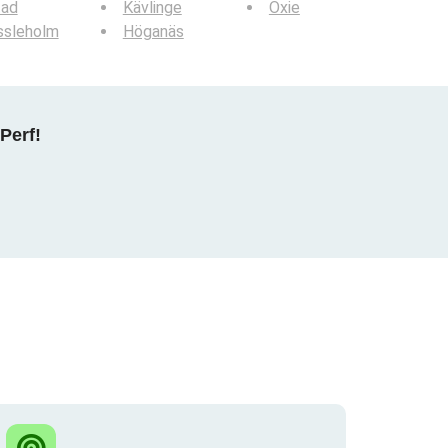
tad
Kävlinge
Oxie
ssleholm
Höganäs
Perf!