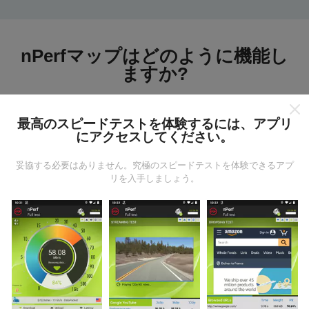
nPerfマップはどのように機能し
ますか?
最高のスピードテストを体験するには、アプリ
にアクセスしてください。
妥協する必要はありません。究極のスピードテストを体験できるアプ
データはどこから来るのか?
リを入手しましょう。
データは、nPerfアプリのユーザーが実行したテストか
ら収集されます。これらは、現場で直接、実際の条件
で実施されるテストです。参加したい場合は、nPerfア
プリをスマートフォンにダウンロードするだけです。
データが多いほど、マップはより包括的になります！