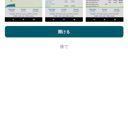
更新はどのように行われますか？
nPerf.comを閲覧することにより、お客様は
プライバシーおよびク
ッキーの使用ポリシー
およびnPerfテスト
エンドユーザーライセン
開ける
ネットワークカバレッジマップは、ボットによって1時
ス契約
同意します。
間ごとに自動的に更新されます。速度マップは
15分ご
後で
とに更新
ます。データは2年間表示されます。 2年後、
OK
最も古いデータが月に一度マップから削除されます。
信頼性と正確さはどのくらいですか?
テストはユーザーのデバイスで実施されます。位置情
報の精度は、テスト時のGPS信号の受信品質に依存し
ます。カバレッジデータについては、最大ジオロケー