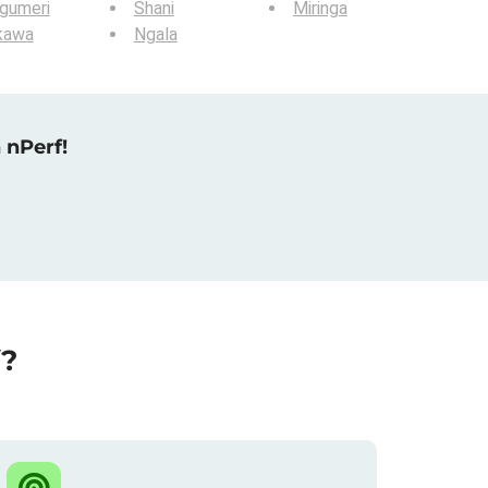
gumeri
Shani
Miringa
kawa
Ngala
 nPerf!
f?