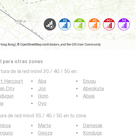
(Hong Kong), © OpenStreetMap contributors, and the GIS User Community
l para otras zonas
tura de la red móvil 3G / 4G / 5G en
:
t Harcourt
Aba
Enugu
in City
Jos
Abeokuta
duguri
Ilorin
Abuja
ia
Oyo
ra de red móvil 3G / 4G / 5G en tu zona:
mboa
Marte
Damasak
nguno
Gwoza
Konduga