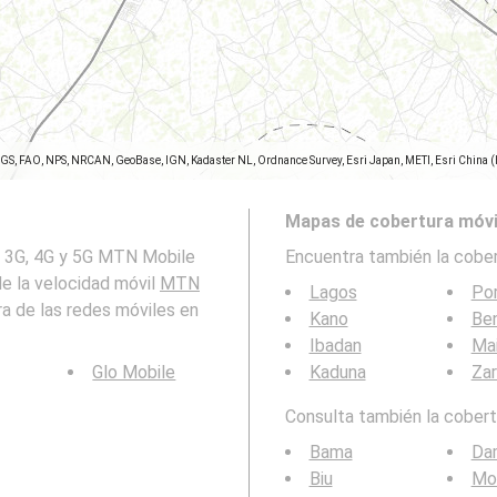
SGS, FAO, NPS, NRCAN, GeoBase, IGN, Kadaster NL, Ordnance Survey, Esri Japan, METI, Esri China 
Mapas de cobertura móvi
G, 3G, 4G y 5G MTN Mobile
Encuentra también la cober
de la velocidad móvil
MTN
Lagos
Por
ra de las redes móviles en
Kano
Ben
Ibadan
Mai
Glo Mobile
Kaduna
Zar
Consulta también la cobertu
Bama
Da
Biu
Mo