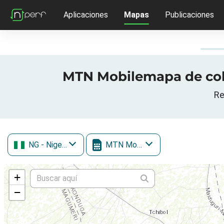
Aplicaciones
Mapas
Publicaciones
MTN Mobilemapa de cober
Re
NG
- Nigeria
MTN Mobile
+
−