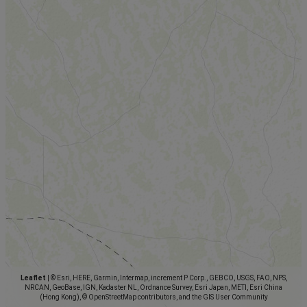
Leaflet
|
© Esri, HERE, Garmin, Intermap, increment P Corp., GEBCO, USGS, FAO, NPS,
NRCAN, GeoBase, IGN, Kadaster NL, Ordnance Survey, Esri Japan, METI, Esri China
(Hong Kong), © OpenStreetMap contributors, and the GIS User Community