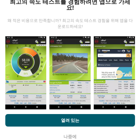
최고의 속도 테스트를 경험하려면 앱으로 가세
요!
왜 적은 비용으로 만족합니까? 최고의 속도 테스트 경험을 위해 앱을 다
운로드하세요!
데이터는 어디에서 왔습니까?
데이터는 nPerf 앱 사용자가 수행한 테스트에서 수집됩니
다. 실제 현장에서 실제 조건에서 수행되는 테스트입니다.
참여하고 싶다면 nPerf 앱을 스마트폰에 다운로드 하면됩
니다.
데이터가 많을수록 지도는 더 광범위해질 것입니다!
업데이트는 어떻게 이루어지나요?
nPerf.com을 탐색하면 귀하는
개인 정보 및 쿠키 사용 정책
및 저희
열려 있는
의 nPerf 테스트
최종 사용자 라이센스 계약
에 동의할 수 있습니다.
네트워크 범위 지도는 1 시간마다 봇에 의해 자동으로 업
데이트됩니다. 스피드 지도는
15 분마다 업데이트
됩니다.
나중에
확인