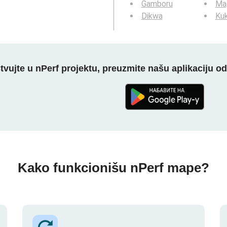
Gamboru
Ma
Dikwa
Ku
tvujte u nPerf projektu, preuzmite našu aplikaciju o
Kako funkcionišu nPerf mape?