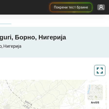
Покрени тест брзине
guri, Борно, Нигерија
о, Нигерија
ArcGIS