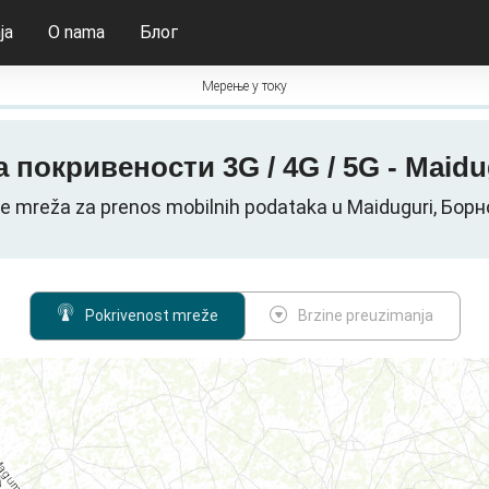
ja
O nama
Блог
Мерење у току
 покривености 3G / 4G / 5G - Maidu
 mreža za prenos mobilnih podataka u Maiduguri, Борн
Pokrivenost mreže
Brzine preuzimanja