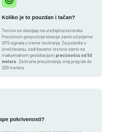
Koliko je to pouzdan i tačan?
Testovi se obavljaju na uređajima korisnika.
Preciznost geopozicije lokacije zavisi od prijema
GPS signala u vreme testiranja. Za podatke o
izveštavanju, zadržavamo testove samo sa
maksimalnom geolokacijom
preciznošću od 50
metara
. Za brzine preuzimanja, ovaj prag ide do
200 metara.
mape pokrivenosti?