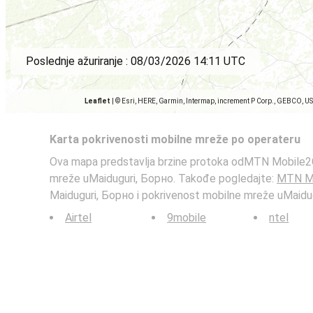
Poslednje ažuriranje :
08/03/2026 14:11 UTC
Leaflet
|
© Esri, HERE, Garmin, Intermap, increment P Corp., GEBCO, U
Karta pokrivenosti mobilne mreže po operateru
Ova mapa predstavlja brzine protoka odMTN Mobile2G
mreže uMaiduguri, Борно. Takođe pogledajte:
MTN M
Maiduguri, Борно i pokrivenost mobilne mreže uMaidu
Airtel
9mobile
ntel