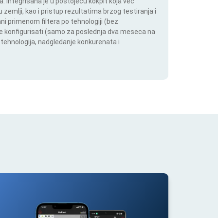
 Integrisana je u postojeću kokpit koja već
 zemlji, kao i pristup rezultatima brzog testiranja i
i primenom filtera po tehnologiji (bez
ože konfigurisati (samo za poslednja dva meseca na
h tehnologija, nadgledanje konkurenata i