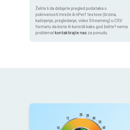
Želite li da dobijete pregled podataka o
pokrivenosti mreže ili nPerf testove (brzina,
kašnjenje, pregledanje, video Streaming) u CSV
formatu da biste ih koristili kako god želite? nema
problema!
kontaktirajte nas
za ponudu.