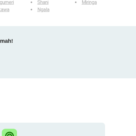
gumeri
Shani
Miringa
kawa
Ngala
dmah!