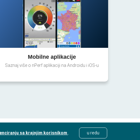
Mobilne aplikacije
Saznaj više o nPerf aplikaciji na Androidu i iOS-u
cenciranju sa krajnjim korisnikom
.
u redu