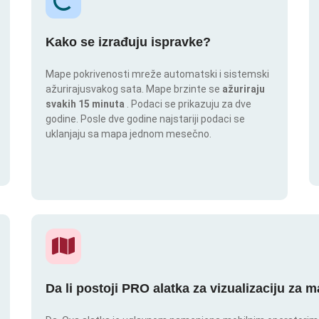
Kako se izrađuju ispravke?
Mape pokrivenosti mreže automatski i sistemski
ažurirajusvakog sata. Mape brzinte se
ažuriraju
svakih 15 minuta
. Podaci se prikazuju za dve
godine. Posle dve godine najstariji podaci se
uklanjaju sa mapa jednom mesečno.
Da li postoji PRO alatka za vizualizaciju za 