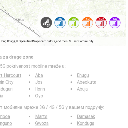
(Hong Kong), © OpenStreetMap contributors, and the GIS User Community
a za druge zone
5G pokrivenost mobilne mreže u
:
t Harcourt
Aba
Enugu
in City
Jos
Abeokuta
duguri
Ilorin
Abuja
ia
Oyo
т мобилне мреже 3G / 4G / 5G у вашем подручју:
mboa
Marte
Damasak
nguno
Gwoza
Konduga