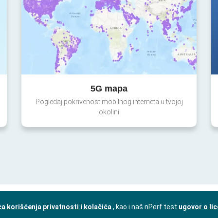
5G mapa
Pogledaj pokrivenost mobilnog interneta u tvojoj
okolini
a korišćenja privatnosti i kolačića
, kao i naš nPerf test
ugovor o li