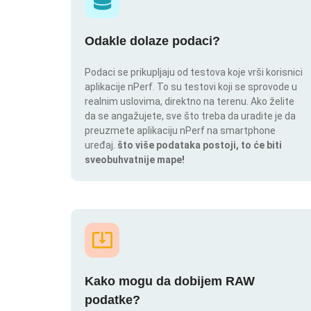
Odakle dolaze podaci?
Podaci se prikupljaju od testova koje vrši korisnici
aplikacije nPerf. To su testovi koji se sprovode u
realnim uslovima, direktno na terenu. Ako želite
da se angažujete, sve što treba da uradite je da
preuzmete aplikaciju nPerf na smartphone
uređaj.
što više podataka postoji, to će biti
sveobuhvatnije mape!
Kako mogu da dobijem RAW
podatke?