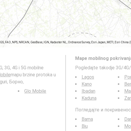
SGS, FAO, NPS, NRCAN, GeoBase, IGN, Kadaster NL, Ordnance Survey, Esri Japan, METI, Esri China 
Mape mobilnog pokrivanj
, 3G, 4G i 5G mobilne
Pogledajte takodje 3G/4G/
obile
mapu brzine protoka u
Lagos
Por
guri, Борно,
Kano
Ben
Glo Mobile
Ibadan
Mai
Kaduna
Zar
Погледајте и покривенос
Bama
Da
Biu
Mo