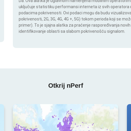
Da. Ova alatka je uglavnom namenjena mobilnim operatorima.
uključuje statistiku performansi interneta iz svih operatora u
podacima pokrivenosti. Ovi podaci mogu da budu vizualizovan
pokrivenosti, 2G, 3G, 4G, 4G +, 5G) tokom perioda koji se m
primer). To je sjajna alatka za praćenje raspoređivanja novi
identifikovanje oblasti sa slabom pokrivenošću signalom.
Otkrij nPerf