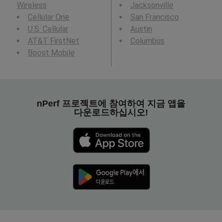
Wireless
Jacksonville
Cellular One
San Francisco
U.S. Cellular
Austin
AT&T FirstNet
Columbus
Boost Mobile
nPerf 프로젝트에 참여하여 지금 앱을
다운로드하십시오!