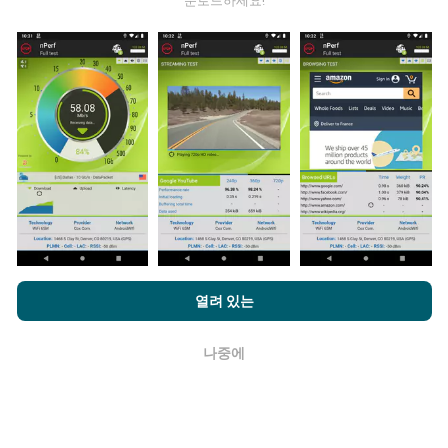
운로드하세요!
업데이트는 어떻게 이루어지나요?
네트워크 범위 지도는 1 시간마다 봇에 의해 자동으로 업
데이트됩니다. 스피드 지도는
15 분마다 업데이트
됩니다.
데이터는 2년 동안 표시됩니다. 2년 후, 가장 오래된 데이
터는 한 달에 한 번씩 지도에서 제거됩니다.
얼마나 신뢰할 수 있고 정확합니까?
nPerf.com을 탐색하면 귀하는
개인 정보 및 쿠키 사용 정책
및 저희
열려 있는
테스트는 사용자 장치에서 수행됩니다. 지리적 위치 정확
의 nPerf 테스트
최종 사용자 라이센스 계약
에 동의할 수 있습니다.
도는 테스트시 GPS 신호의 수신 품질에 따라 다릅니다. 적
나중에
용 범위 데이터의 경우 최대 지리적 위치
정밀도 50 미터
확인
로만 테스트를 유지합니다. 다운로드 비트전송률의 경우
임계 값은 최대 200 미터까지 올라갑니다.