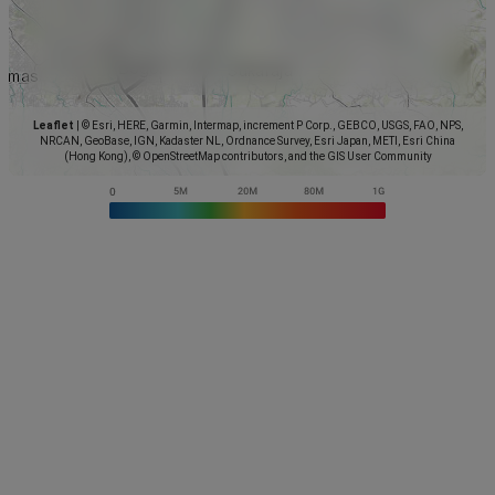
Leaflet
|
© Esri, HERE, Garmin, Intermap, increment P Corp., GEBCO, USGS, FAO, NPS,
NRCAN, GeoBase, IGN, Kadaster NL, Ordnance Survey, Esri Japan, METI, Esri China
(Hong Kong), © OpenStreetMap contributors, and the GIS User Community