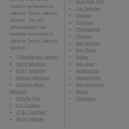
New York City
mobiele netwerken in
Los Angeles
Jakarta, Tebet, Jakarta
Chicago
Selatan . Zie ook:
Houston
dekkingskaart van
Philadelphia
mobiele netwerken in
Phoenix
Jakarta, Tebet, Jakarta
San Antonio
Selatan .
San Diego
T-Mobile (inc. Sprint)
Dallas
Union Wireless
San Jose
AT&T Mobility
Indianapolis
Verizon Wireless
Jacksonville
Carolina West
San Francisco
Wireless
Austin
Cellular One
Columbus
U.S. Cellular
AT&T FirstNet
Boost Mobile