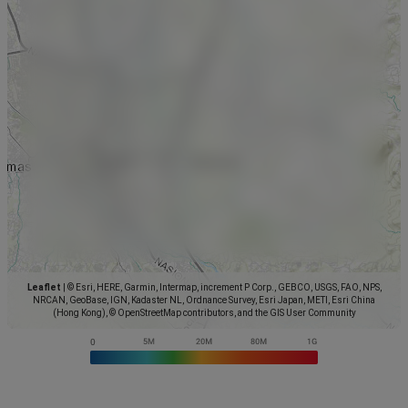
Leaflet
|
© Esri, HERE, Garmin, Intermap, increment P Corp., GEBCO, USGS, FAO, NPS,
NRCAN, GeoBase, IGN, Kadaster NL, Ordnance Survey, Esri Japan, METI, Esri China
(Hong Kong), © OpenStreetMap contributors, and the GIS User Community