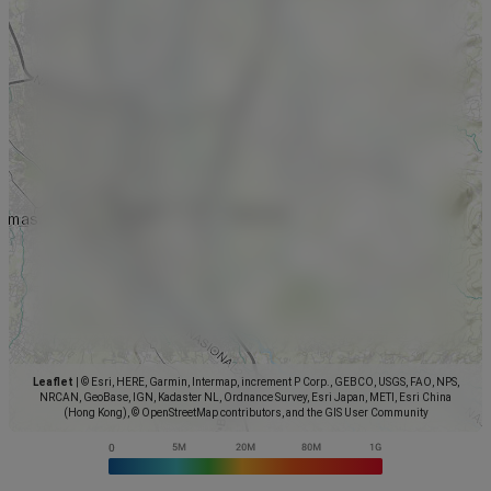
Leaflet
|
© Esri, HERE, Garmin, Intermap, increment P Corp., GEBCO, USGS, FAO, NPS,
NRCAN, GeoBase, IGN, Kadaster NL, Ordnance Survey, Esri Japan, METI, Esri China
(Hong Kong), © OpenStreetMap contributors, and the GIS User Community