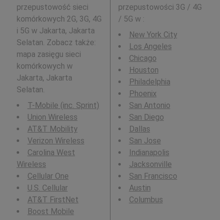
przepustowość sieci
przepustowości 3G / 4G
komórkowych 2G, 3G, 4G
/ 5G w
:
i 5G w Jakarta, Jakarta
New York City
Selatan. Zobacz także:
Los Angeles
mapa zasięgu sieci
Chicago
komórkowych w
Houston
Jakarta, Jakarta
Philadelphia
Selatan.
Phoenix
T-Mobile (inc. Sprint)
San Antonio
Union Wireless
San Diego
AT&T Mobility
Dallas
Verizon Wireless
San Jose
Carolina West
Indianapolis
Wireless
Jacksonville
Cellular One
San Francisco
U.S. Cellular
Austin
AT&T FirstNet
Columbus
Boost Mobile