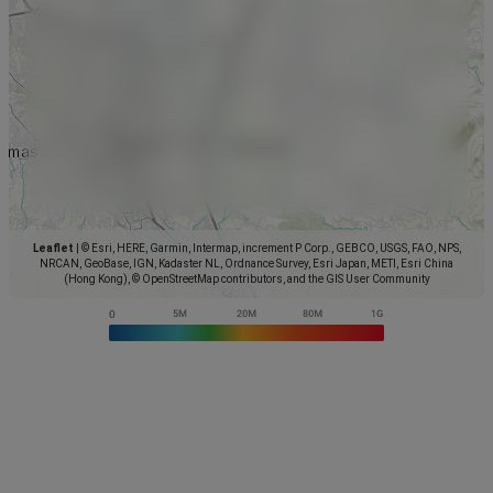
Leaflet
|
© Esri, HERE, Garmin, Intermap, increment P Corp., GEBCO, USGS, FAO, NPS,
NRCAN, GeoBase, IGN, Kadaster NL, Ordnance Survey, Esri Japan, METI, Esri China
(Hong Kong), © OpenStreetMap contributors, and the GIS User Community