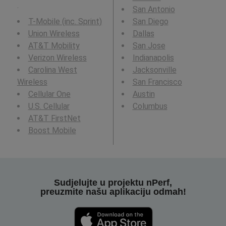
.
San Antonio
T-Mobile (inc. Sprint)
San Diego
Union Wireless
Dallas
AT&T Mobility
San Jose
Verizon Wireless
Indianapolis
Carolina West
Jacksonville
Wireless
San Francisco
Cellular One
Austin
U.S. Cellular
Columbus
AT&T FirstNet
Boost Mobile
Sudjelujte u projektu nPerf,
preuzmite našu aplikaciju odmah!