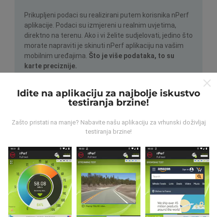
Prikupljeni podaci su realizirani putem korisnika nPerf
aplikacije. Podaci su izmjereni u realnim uvjetima,
direktno na terenu. Ako i vi želite sudjelovati, jedino što
morate napraviti je skinuti nPerf aplikaciju na vašim
mobilnim uređajima.
Što je više podataka, to su
karte preciznije.
Idite na aplikaciju za najbolje iskustvo
testiranja brzine!
Zašto pristati na manje? Nabavite našu aplikaciju za vrhunski doživljaj
testiranja brzine!
Kako su realizirana ažuriranja
podataka?
Karte mrežne pokrivenosti su automatski ažurirane
putem robota svakih sat vremena. Karte brzine su
ažurirane svakih 15 minuta
. Podaci su dostupni za
dvije godine. Nakon dvije godine najstariji podaci se
brišu jednom mjesečno.