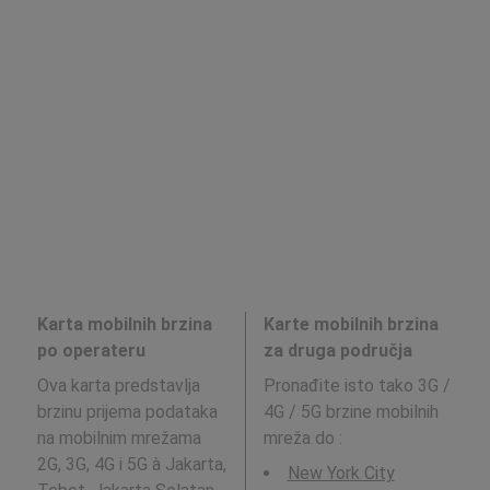
Karta mobilnih brzina
Karte mobilnih brzina
po operateru
za druga područja
Ova karta predstavlja
Pronađite isto tako 3G /
brzinu prijema podataka
4G / 5G brzine mobilnih
na mobilnim mrežama
mreža do
:
2G, 3G, 4G i 5G à Jakarta,
New York City