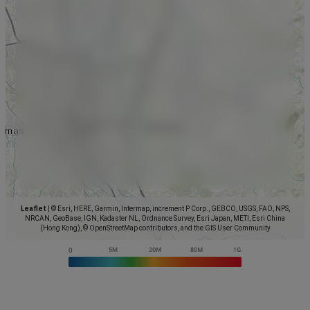
Leaflet
|
© Esri, HERE, Garmin, Intermap, increment P Corp., GEBCO, USGS, FAO, NPS,
NRCAN, GeoBase, IGN, Kadaster NL, Ordnance Survey, Esri Japan, METI, Esri China
(Hong Kong), © OpenStreetMap contributors, and the GIS User Community