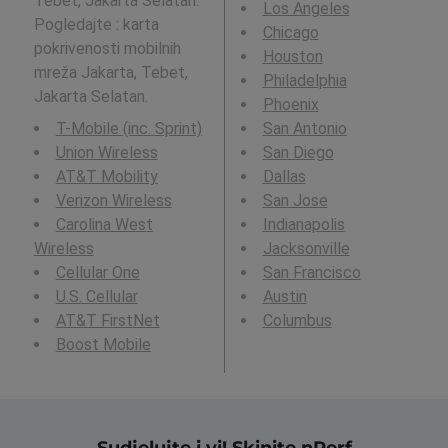
Tebet, Jakarta Selatan.
Los Angeles
Pogledajte : karta
Chicago
pokrivenosti mobilnih
Houston
mreža Jakarta, Tebet,
Philadelphia
Jakarta Selatan.
Phoenix
T-Mobile (inc. Sprint)
San Antonio
Union Wireless
San Diego
AT&T Mobility
Dallas
Verizon Wireless
San Jose
Carolina West
Indianapolis
Wireless
Jacksonville
Cellular One
San Francisco
U.S. Cellular
Austin
AT&T FirstNet
Columbus
Boost Mobile
Sudjelujte i vi! Skinite nPerf