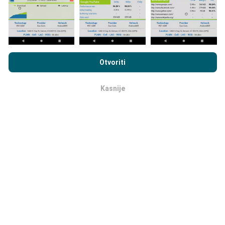
Pregledavanjem nPerf.com pristajete na naša
Pravila o
privatnosti i upotrebi kolačića
kao i na naš nPerf test
Ugovor o
Otvoriti
licenci za krajnjeg korisnika
.
Koja pouzdanost, koja preciznost ?
Kasnije
OK
Sva mjerenja su izvršena na korisničkim uređajima.
Preciznost lokalizacije ovisi o kvaliteti primanja GPS
signala u trenutku mjerenja. Što se tiče podataka o
pokrivenosti , pohranit ćemo jedino podatke koja su
izmjerena s
preciznošću lokalizacije do 50 metara
.
Za podatke o brzini, ta se granica pomiče na
udaljenost do 200 mertara.