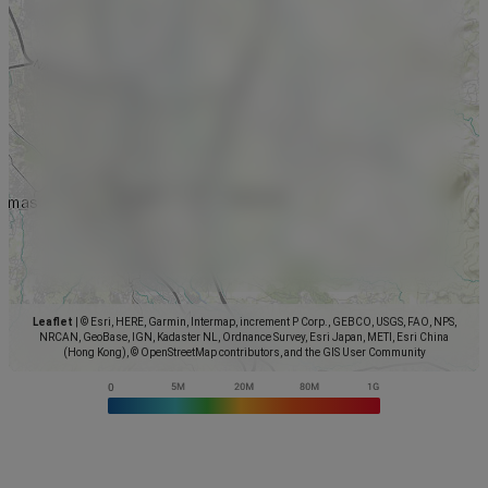
Leaflet
|
© Esri, HERE, Garmin, Intermap, increment P Corp., GEBCO, USGS, FAO, NPS,
NRCAN, GeoBase, IGN, Kadaster NL, Ordnance Survey, Esri Japan, METI, Esri China
(Hong Kong), © OpenStreetMap contributors, and the GIS User Community