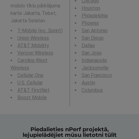
Chicago
mobilo tīklu pārklājuma
Houston
karte Jakarta, Tebet,
Philadelphia
Jakarta Selatan .
Phoenix
T-Mobile (inc. Sprint)
San Antonio
Union Wireless
San Diego
AT&T Mobility
Dallas
Verizon Wireless
San Jose
Carolina West
Indianapolis
Wireless
Jacksonville
Cellular One
San Francisco
U.S. Cellular
Austin
AT&T FirstNet
Columbus
Boost Mobile
Piedalieties nPerf projektā,
lejupielādējiet mūsu lietotni tūlīt