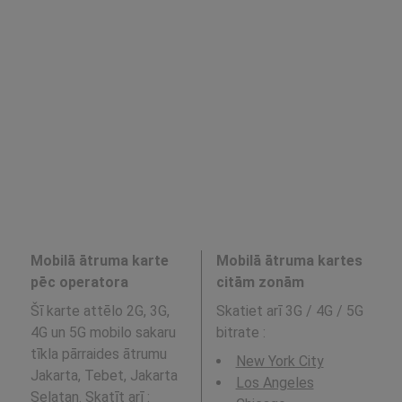
Mobilā ātruma karte
Mobilā ātruma kartes
pēc operatora
citām zonām
Šī karte attēlo 2G, 3G,
Skatiet arī 3G / 4G / 5G
4G un 5G mobilo sakaru
bitrate
:
tīkla pārraides ātrumu
New York City
Jakarta, Tebet, Jakarta
Los Angeles
Selatan. Skatīt arī :