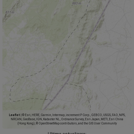
Leaflet
|
© Esri, HERE, Garmin, Intermap, increment P Corp., GEBCO, USGS, FAO, NPS,
NRCAN, GeoBase, IGN, Kadaster NL, Ordnance Survey, Esri Japan, METI, Esri China
(Hong Kong), © OpenStreetMap contributors, and the GIS User Community