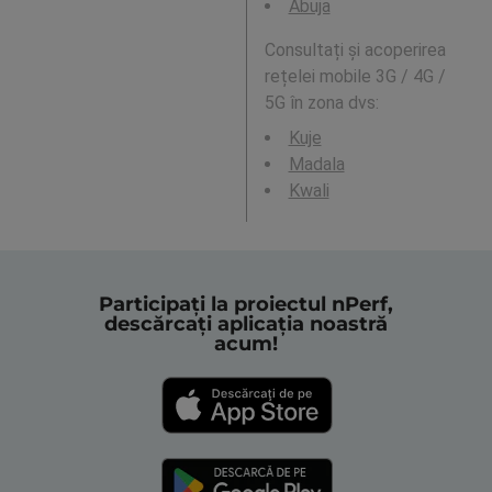
Abuja
Consultați și acoperirea
rețelei mobile 3G / 4G /
5G în zona dvs:
Kuje
Madala
Kwali
Participați la proiectul nPerf,
descărcați aplicația noastră
acum!