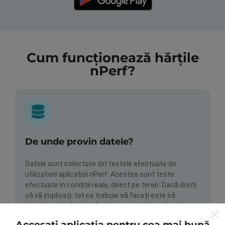
Cum funcționează hărțile
nPerf?
De unde provin datele?
Datele sunt colectate din testele efectuate de
utilizatorii aplicației nPerf. Acestea sunt teste
efectuate în condiții reale, direct pe teren. Dacă doriți
să vă implicați, tot ce trebuie să faceți este să
descărcați aplicația nPerf pe smartphone.
Cu cât
există mai multe date, cu atât hărțile vor fi mai
Accesați aplicația pentru cea mai bună