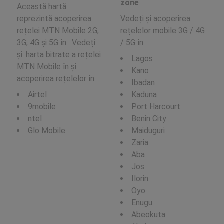
zone
Această hartă
reprezintă acoperirea
Vedeți și acoperirea
rețelei MTN Mobile 2G,
rețelelor mobile 3G / 4G
3G, 4G și 5G în . Vedeți
/ 5G în
:
și: harta bitrate a rețelei
Lagos
MTN Mobile
în și
Kano
acoperirea rețelelor în .
Ibadan
Airtel
Kaduna
9mobile
Port Harcourt
ntel
Benin City
Glo Mobile
Maiduguri
Zaria
Aba
Jos
Ilorin
Oyo
Enugu
Abeokuta