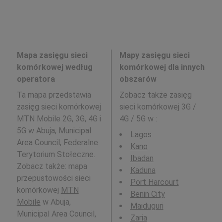
Mapa zasięgu sieci
Mapy zasięgu sieci
komórkowej według
komórkowej dla innych
operatora
obszarów
Ta mapa przedstawia
Zobacz także zasięg
zasięg sieci komórkowej
sieci komórkowej 3G /
MTN Mobile 2G, 3G, 4G i
4G / 5G w
:
5G w Abuja, Municipal
Lagos
Area Council, Federalne
Kano
Terytorium Stołeczne.
Ibadan
Zobacz także: mapa
Kaduna
przepustowości sieci
Port Harcourt
komórkowej
MTN
Benin City
Mobile
w Abuja,
Maiduguri
Municipal Area Council,
Zaria