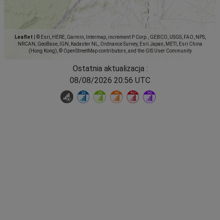
Leaflet
|
© Esri, HERE, Garmin, Intermap, increment P Corp., GEBCO, USGS, FAO, NPS,
NRCAN, GeoBase, IGN, Kadaster NL, Ordnance Survey, Esri Japan, METI, Esri China
(Hong Kong), © OpenStreetMap contributors, and the GIS User Community
Ostatnia aktualizacja :
08/08/2026 20:56 UTC