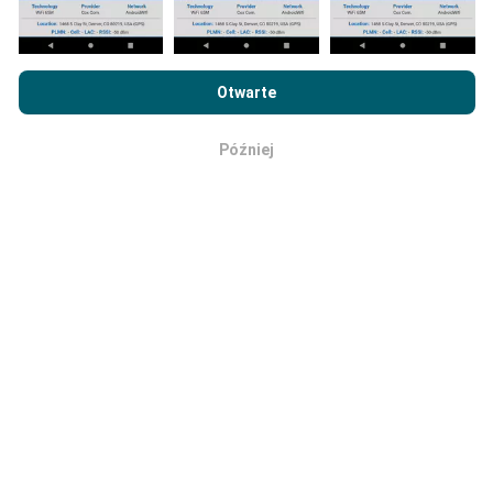
usuwane z map raz w miesiącu.
Przeglądając witrynę nPerf.com, wyrażasz zgodę na naszą
Politykę prywatności i plików cookie
, jak również na
Umowę
Otwarte
licencyjną użytkownika końcowego
testu nPerf.
Później
OK
Jaka jest ich wiarygodność i
dokładność?
Testy przeprowadzane są na urządzeniach
użytkowników. Precyzja geolokalizacji zależy od
jakości odbioru sygnału GPS w momencie
wykonywania testu. W przypadku danych zasięgu
zachowujemy tylko testy z maksymalną dokładnością
geolokalizacji wynoszącą
50 metrów
. W przypadku
przepustowości pobierania próg ten zwiększany jest
do 200 metrów.