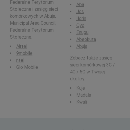
Federalne Terytorium
Aba
Stołeczne i zasięg sieci
Jos
komórkowych w Abuja,
Ilorin
Municipal Area Council,
Oyo
Federalne Terytorium
Enugu
Stołeczne.
Abeokuta
Airtel
Abuja
9mobile
Zobacz także zasięg
ntel
sieci komórkowej 3G /
Glo Mobile
4G / 5G w Twojej
okolicy:
Kuje
Madala
Kwali