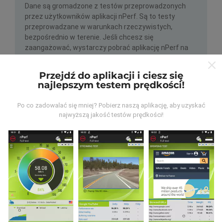
Dane są gromadzone z testów przeprowadzonych
przez użytkowników aplikacji nPerf. Są to testy
przeprowadzane w warunkach rzeczywistych,
bezpośrednio w terenie. Jeśli chcesz się
zaangażować, wystarczy pobrać aplikację nPerf na
smartfona.
Im więcej danych, tym bardziej dokładne
będą mapy!
Przejdź do aplikacji i ciesz się
najlepszym testem prędkości!
Po co zadowalać się mniej? Pobierz naszą aplikację, aby uzyskać
najwyższą jakość testów prędkości!
Jak przeprowadzane są
aktualizacje?
Mapy zasięgu sieci są co godzinę automatycznie
aktualizowane przez bota. Mapy prędkości są
aktualizowane
co 15 minut
. Dane są wyświetlane
przez dwa lata. Po dwóch latach najstarsze dane są