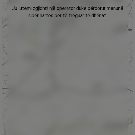
Ju lutemi zgjidhni një operator duke përdorur menunë
sipër hartës për të treguar të dhënat.