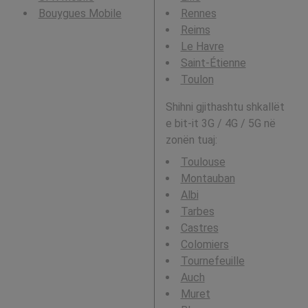
Bouygues Mobile
Rennes
Reims
Le Havre
Saint-Étienne
Toulon
Shihni gjithashtu shkallët
e bit-it 3G / 4G / 5G në
zonën tuaj:
Toulouse
Montauban
Albi
Tarbes
Castres
Colomiers
Tournefeuille
Auch
Muret