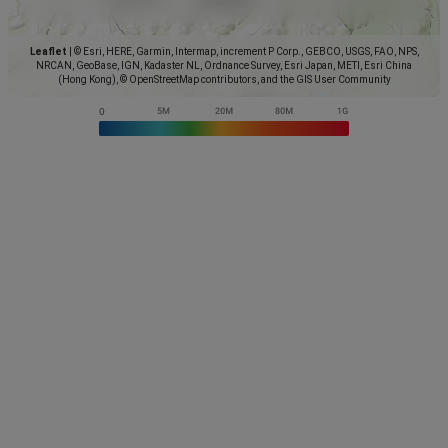
Leaflet
|
© Esri, HERE, Garmin, Intermap, increment P Corp., GEBCO, USGS, FAO, NPS,
NRCAN, GeoBase, IGN, Kadaster NL, Ordnance Survey, Esri Japan, METI, Esri China
(Hong Kong), © OpenStreetMap contributors, and the GIS User Community