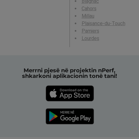
Blagnac
Cahors
Millau
Plaisance-du-Touch
Pamiers
Lourdes
Merrni pjesë në projektin nPerf,
shkarkoni aplikacionin tonë tani!