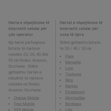
Harta e shpejtësive të
Hartat e shpejtësive të
internetit celular për
internetit celular për
çdo operator
zona të tjera
Kjo hartë përfaqëson
Shihni gjithashtu bitrate
bitrate të rrjeteve
te 3G / 4G / 5G në
:
celulare 2G, 3G, 4G dhe
Paris
5G në Rodez, Aveyron,
Marseille
Occitanie . Shihni
Lyon
gjithashtu: hartën e
Toulouse
mbulimit të rrjeteve
Nice
celulare në Rodez,
Nantes
Aveyron, Occitanie .
Strasbourg
Orange Mobile
Montpellier
Free Mobile
Bordeaux
SFR Mobile
Lille