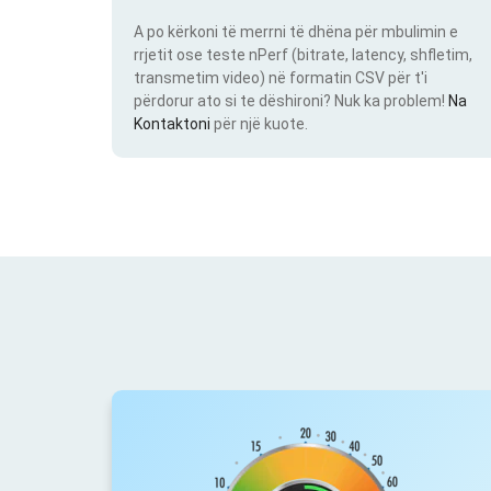
A po kërkoni të merrni të dhëna për mbulimin e
rrjetit ose teste nPerf (bitrate, latency, shfletim,
transmetim video) në formatin CSV për t'i
përdorur ato si te dëshironi? Nuk ka problem!
Na
Kontaktoni
për një kuote.