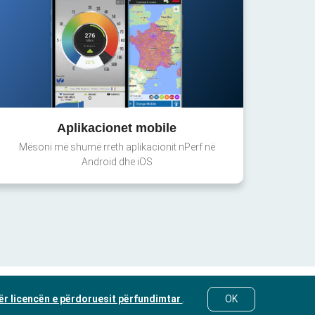
Aplikacionet mobile
Mësoni më shumë rreth aplikacionit nPerf në
Android dhe iOS
ër licencën e përdoruesit përfundimtar
.
OK