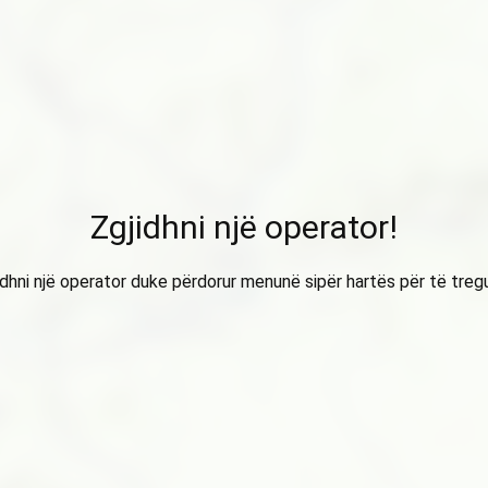
Zgjidhni një operator!
idhni një operator duke përdorur menunë sipër hartës për të treg