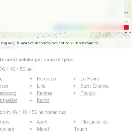
(Hong Kong), © OpenStreetMap contributors, and the GIS User Community
ternetit celular për zona të tjera
e 3G / 4G / 5G në
:
ce
Bordeaux
Le Havre
ntes
Lille
Saint-Étienne
rasbourg
Rennes
Toulon
tpellier
Reims
bit-it 3G / 4G / 5G në zonën tuaj:
stres
Auch
Plaisance-du-
omiers
Muret
Touch