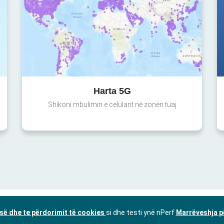
Harta 5G
Shikoni mbulimin e celularit në zonën tuaj
isë dhe te përdorimit të cookies
si dhe testi ynë nPerf
Marrëveshja p