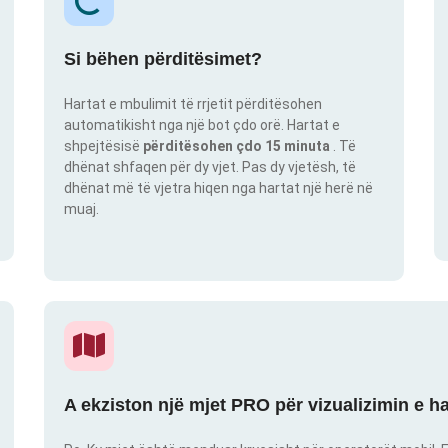
Si bëhen përditësimet?
Hartat e mbulimit të rrjetit përditësohen
automatikisht nga një bot çdo orë. Hartat e
shpejtësisë
përditësohen çdo 15 minuta
. Të
dhënat shfaqen për dy vjet. Pas dy vjetësh, të
dhënat më të vjetra hiqen nga hartat një herë në
muaj.
A ekziston një mjet PRO për vizualizimin e h