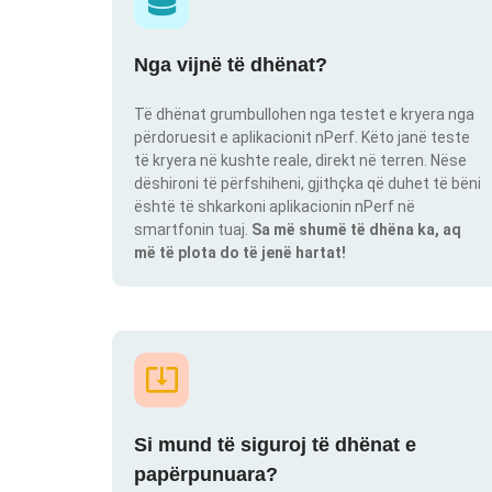
Nga vijnë të dhënat?
Të dhënat grumbullohen nga testet e kryera nga
përdoruesit e aplikacionit nPerf. Këto janë teste
të kryera në kushte reale, direkt në terren. Nëse
dëshironi të përfshiheni, gjithçka që duhet të bëni
është të shkarkoni aplikacionin nPerf në
smartfonin tuaj.
Sa më shumë të dhëna ka, aq
më të plota do të jenë hartat!
Si mund të siguroj të dhënat e
papërpunuara?