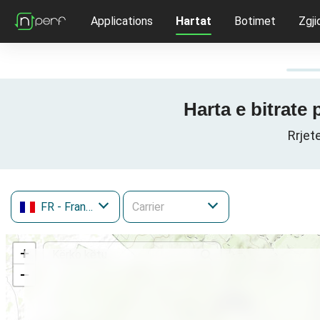
Applications
Hartat
Botimet
Zgji
Harta e bitrate 
Rrjet
FR
- France
+
−