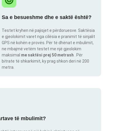
Sa e besueshme dhe e saktë është?
Testet kryhen në pajisjet e përdoruesve. Saktësia
e gjeolokimit varet nga cilësia e pranimit të sinjalit
GPS në kohën e provës. Për të dhënat e mbulimit,
ne mbajmë vetëm testet me një gjeolokim
maksimal
me saktësi prej 50 metrash
. Për
bitrate të shkarkimit, ky prag shkon deri në 200
metra.
artave të mbulimit?