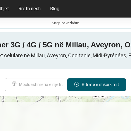
dhjet
Rreth nesh
Blog
Matja në vazhdim
per 3G / 4G / 5G në Millau, Aveyron, 
et celulare në Millau, Aveyron, Occitanie, Midi-Pyrénées, 
Mbulueshmëria e rrjetit
Bitrate e shkarkimit