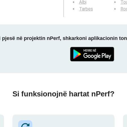
Albi
Tou
Tarbes
Ro
 pjesë në projektin nPerf, shkarkoni aplikacionin ton
Si funksionojnë hartat nPerf?