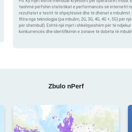
Po. Ky mjet është menduar kryesisht për operatorët mobil. E
tashmë përfshin statistikat e performancës së internetit nga
rezultatet e testit të shpejtësisë dhe të dhënat e mbulimit
filtra nga teknologjia (pa mbulim, 2G, 3G, 4G, 4G +, 5G) për 
për shembull). Eshtë një mjet i shkëlqyeshëm për të ndjekur 
konkurrencës dhe identifikimin e zonave të dobëta të mbulimit
Zbulo nPerf