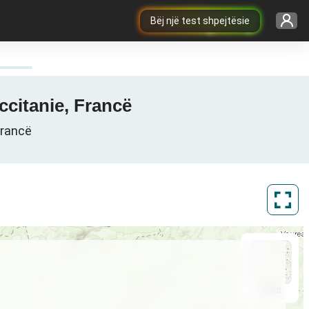
Bëj një test shpejtësie
Occitanie, Francë
Francë
ArcGIS