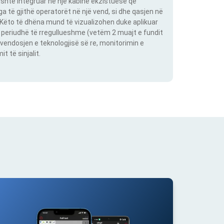
shtë integruar në një kabinë ekzistuese që
 të gjithë operatorët në një vend, si dhe qasjen në
. Këto të dhëna mund të vizualizohen duke aplikuar
një periudhë të rregullueshme (vetëm 2 muajt e fundit
vendosjen e teknologjisë së re, monitorimin e
 të sinjalit.