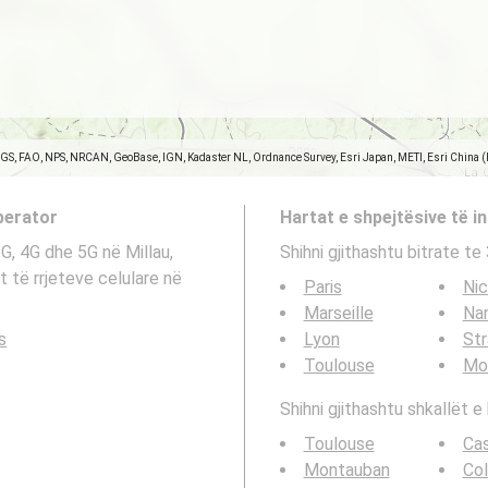
SGS, FAO, NPS, NRCAN, GeoBase, IGN, Kadaster NL, Ordnance Survey, Esri Japan, METI, Esri China 
operator
Hartat e shpejtësive të in
3G, 4G dhe 5G në Millau,
Shihni gjithashtu bitrate t
t të rrjeteve celulare në
Paris
Ni
Marseille
Na
s
Lyon
St
Toulouse
Mon
Shihni gjithashtu shkallët e 
Toulouse
Ca
Montauban
Col