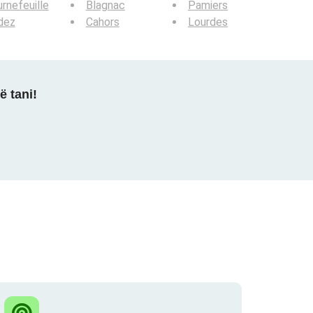
rnefeuille
Blagnac
Pamiers
dez
Cahors
Lourdes
ë tani!