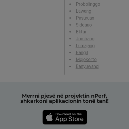
Probolinggo
Lawang
Pasuruan
Sidoarjo
Blitar
Jombang
Lumajang
Bangil
Mojokerto
Banyuwangi
Merrni pjesë në projektin nPerf,
shkarkoni aplikacionin tonë tani!