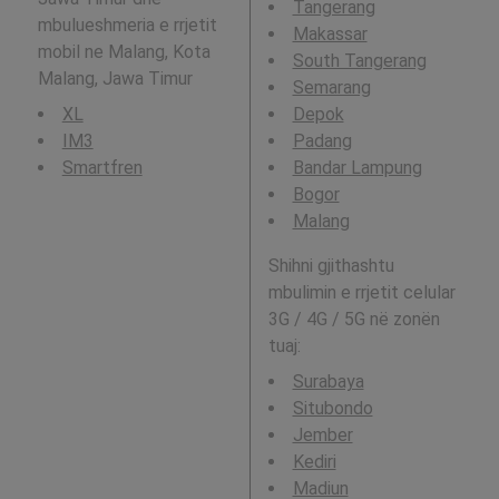
Tangerang
mbulueshmeria e rrjetit
Makassar
mobil ne Malang, Kota
South Tangerang
Malang, Jawa Timur
Semarang
XL
Depok
IM3
Padang
Smartfren
Bandar Lampung
Bogor
Malang
Shihni gjithashtu
mbulimin e rrjetit celular
3G / 4G / 5G në zonën
tuaj:
Surabaya
Situbondo
Jember
Kediri
Madiun