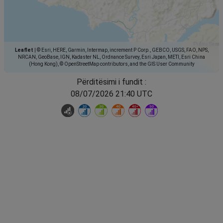
Leaflet
|
© Esri, HERE, Garmin, Intermap, increment P Corp., GEBCO, USGS, FAO, NPS,
NRCAN, GeoBase, IGN, Kadaster NL, Ordnance Survey, Esri Japan, METI, Esri China
(Hong Kong), © OpenStreetMap contributors, and the GIS User Community
Përditësimi i fundit :
08/07/2026 21:40 UTC