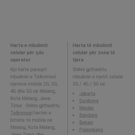
Harta e mbulimit
Harta të mbulimit
celular për çdo
celular për zona të
operator
tjera
Kjo hartë paraqet
Shihni gjithashtu
mbulimin e Telkomsel
mbulimin e rrjetit celular
rrjeteve mobile 2G, 3G,
3G / 4G / 5G në
:
4G dhe 5G në Malang,
Jakarta
Kota Malang, Jawa
Surabaya
Timur . Shihni gjithashtu:
Medan
Telkomsel
hartën e
Bandung
bitrate të mobile në
Bekasi
Malang, Kota Malang,
Palembang
Jawa Timur dhe