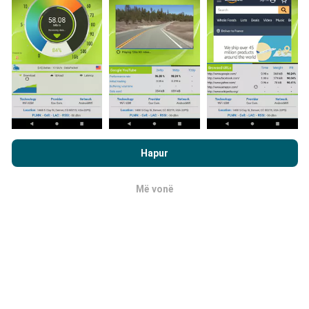
shkarkoni aplikacionin nPerf në smartfonin tuaj.
Sa më
shumë të dhëna ka, aq më të plota do të jenë hartat!
Si bëhen përditësimet?
Duke shfletuar nPerf.com, ju pranoni
Politika e privatësisë dhe
te përdorimit të cookies
si dhe testi ynë nPerf
Marrëveshja për
Hartat e mbulimit të rrjetit përditësohen
Hapur
licencën e përdoruesit përfundimtar
.
automatikisht nga një bot çdo orë. Hartat e
shpejtësisë
përditësohen çdo 15 minuta
. Të dhënat
Më vonë
OK
shfaqen për dy vjet. Pas dy vjetësh, të dhënat më të
vjetra hiqen nga hartat një herë në muaj.