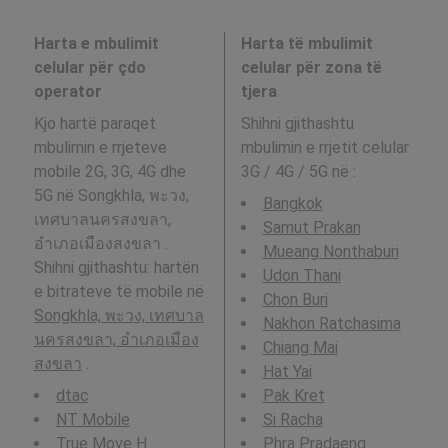
Harta e mbulimit
Harta të mbulimit
celular për çdo
celular për zona të
operator
tjera
Kjo hartë paraqet
Shihni gjithashtu
mbulimin e rrjeteve
mbulimin e rrjetit celular
mobile 2G, 3G, 4G dhe
3G / 4G / 5G në
:
5G në Songkhla, พะวง,
Bangkok
เทศบาลนครสงขลา,
Samut Prakan
อำเภอเมืองสงขลา .
Mueang Nonthaburi
Shihni gjithashtu: hartën
Udon Thani
e bitrateve të mobile në
Chon Buri
Songkhla, พะวง, เทศบาล
Nakhon Ratchasima
นครสงขลา, อำเภอเมือง
Chiang Mai
สงขลา
.
Hat Yai
dtac
Pak Kret
NT Mobile
Si Racha
True Move H
Phra Pradaeng