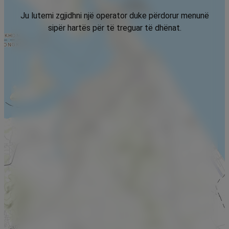
Ju lutemi zgjidhni një operator duke përdorur menunë
sipër hartës për të treguar të dhënat.