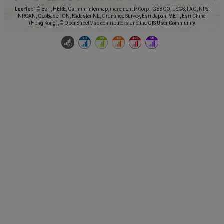
Leaflet
|
© Esri, HERE, Garmin, Intermap, increment P Corp., GEBCO, USGS, FAO, NPS,
NRCAN, GeoBase, IGN, Kadaster NL, Ordnance Survey, Esri Japan, METI, Esri China
(Hong Kong), © OpenStreetMap contributors, and the GIS User Community