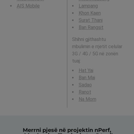
AIS Mobile
Lampang
Khon Kaen
Surat Thani
Ban Rangsit
Shihni gjithashtu
mbulimin e rrjetit celular
3G / 4G / 5G në zonën
tuaj:
Hat Yai
Ban Mai
Sadao
Ranot
Na Mom
Merrni pjesë në projektin nPerf,