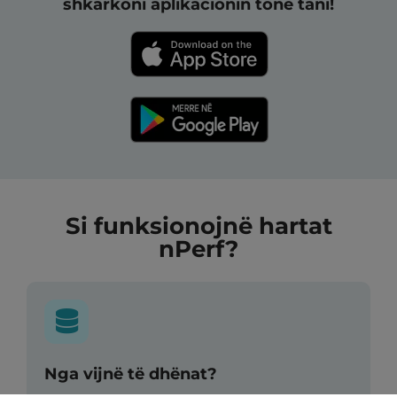
shkarkoni aplikacionin tonë tani!
Si funksionojnë hartat
nPerf?
Nga vijnë të dhënat?