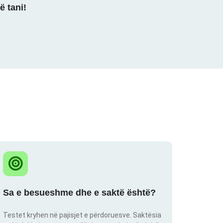
ë tani!
Sa e besueshme dhe e saktë është?
Testet kryhen në pajisjet e përdoruesve. Saktësia