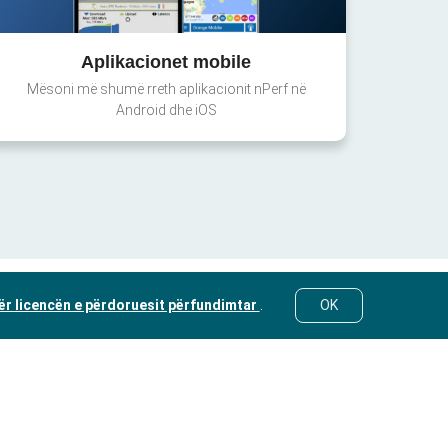
Aplikacionet mobile
Mësoni më shumë rreth aplikacionit nPerf në
Android dhe iOS
ër licencën e përdoruesit përfundimtar
.
OK