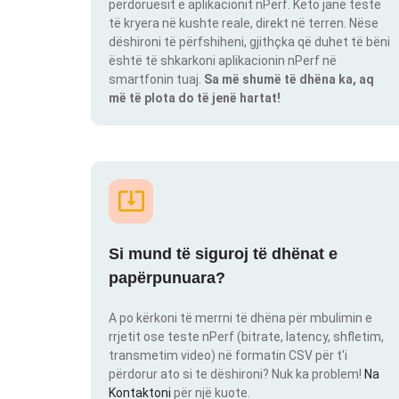
përdoruesit e aplikacionit nPerf. Këto janë teste
të kryera në kushte reale, direkt në terren. Nëse
dëshironi të përfshiheni, gjithçka që duhet të bëni
është të shkarkoni aplikacionin nPerf në
smartfonin tuaj.
Sa më shumë të dhëna ka, aq
më të plota do të jenë hartat!
Si mund të siguroj të dhënat e
papërpunuara?
A po kërkoni të merrni të dhëna për mbulimin e
rrjetit ose teste nPerf (bitrate, latency, shfletim,
transmetim video) në formatin CSV për t'i
përdorur ato si te dëshironi? Nuk ka problem!
Na
Kontaktoni
për një kuote.