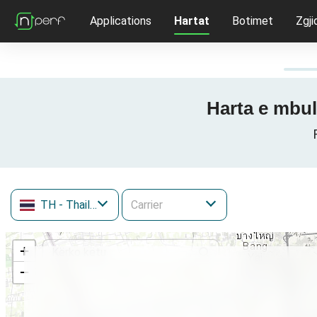
Applications
Hartat
Botimet
Zgji
Harta e mbul
TH
- Thailand
+
−