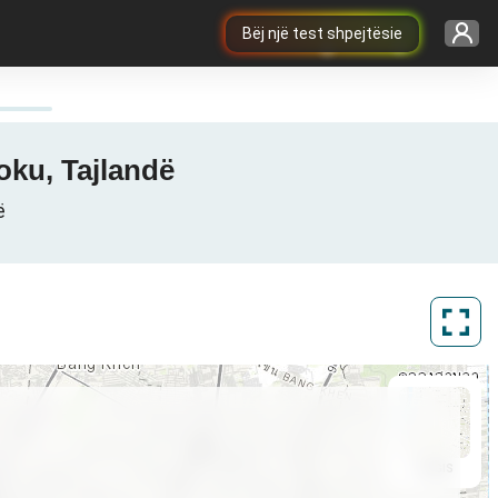
Bëj një test shpejtësie
oku, Tajlandë
ë
ArcGIS