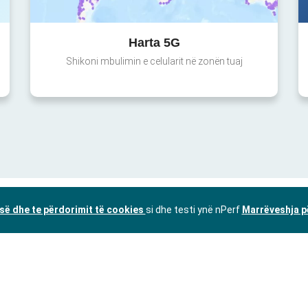
Harta 5G
Shikoni mbulimin e celularit në zonën tuaj
isë dhe te përdorimit të cookies
si dhe testi ynë nPerf
Marrëveshja p