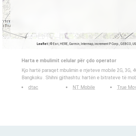
Leaflet
|
© Esri, HERE, Garmin, Intermap, increment P Corp., GEBCO, U
Harta e mbulimit celular për çdo operator
Kjo hartë paraqet mbulimin e rrjeteve mobile 2G, 3G, 
Bangkoku . Shihni gjithashtu: hartën e bitrateve të mo
dtac
NT Mobile
True Mo