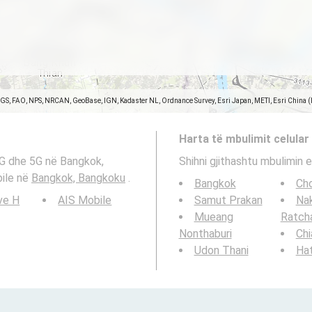
SGS, FAO, NPS, NRCAN, GeoBase, IGN, Kadaster NL, Ordnance Survey, Esri Japan, METI, Esri China 
Harta të mbulimit celular
4G dhe 5G në Bangkok,
Shihni gjithashtu mbulimin e
bile në
Bangkok, Bangkoku
.
Bangkok
Cho
ve H
AIS Mobile
Samut Prakan
Na
Mueang
Ratch
Nonthaburi
Chi
Udon Thani
Hat