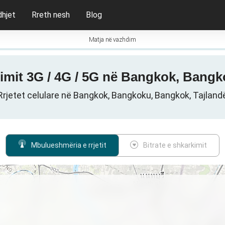
dhjet
Rreth nesh
Blog
Matja në vazhdim
imit 3G / 4G / 5G në Bangkok, Bangk
Rrjetet celulare në Bangkok, Bangkoku, Bangkok, Tajland
Mbulueshmëria e rrjetit
Bitrate e shkarkimit