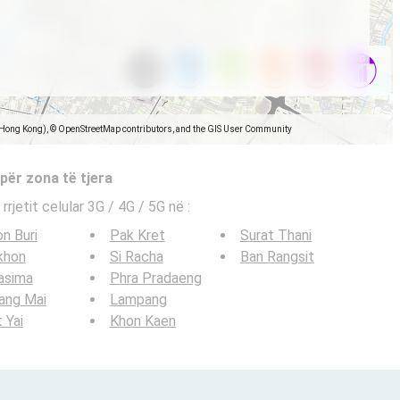
(Hong Kong), © OpenStreetMap contributors, and the GIS User Community
 për zona të tjera
 rrjetit celular 3G / 4G / 5G në
:
n Buri
Pak Kret
Surat Thani
khon
Si Racha
Ban Rangsit
asima
Phra Pradaeng
ang Mai
Lampang
 Yai
Khon Kaen