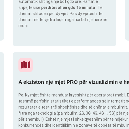
automatikisht nga një bot çdo orë. Hartat e
shpejtësisë
përditësohen çdo 15 minuta
. Të
dhënat shfaqen për dy vjet. Pas dy vjetësh, të
dhënat më të vjetra hiqen nga hartat një herë në
muaj.
A ekziston një mjet PRO për vizualizimin e h
Po. Ky mjet është menduar kryesisht për operatorët mobil. E
tashmë përfshin statistikat e performancës së internetit nga
rezultatet e testit të shpejtësisë dhe të dhënat e mbulimit
filtra nga teknologjia (pa mbulim, 2G, 3G, 4G, 4G +, 5G) për 
për shembull). Eshtë një mjet i shkëlqyeshëm për të ndjekur 
konkurrencës dhe identifikimin e zonave të dobëta të mbulimit