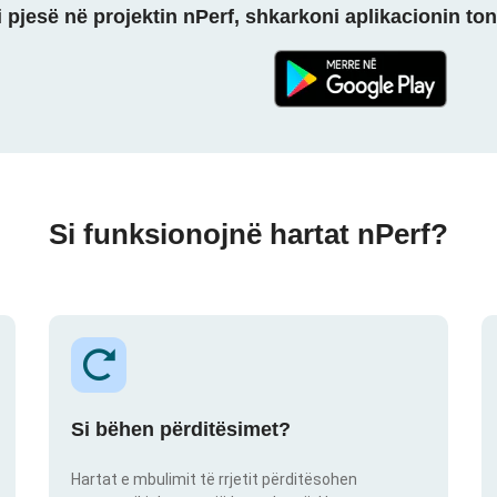
 pjesë në projektin nPerf, shkarkoni aplikacionin ton
Si funksionojnë hartat nPerf?
Si bëhen përditësimet?
Hartat e mbulimit të rrjetit përditësohen