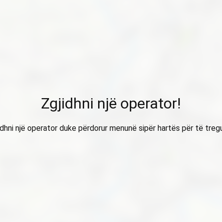
Zgjidhni një operator!
idhni një operator duke përdorur menunë sipër hartës për të treg