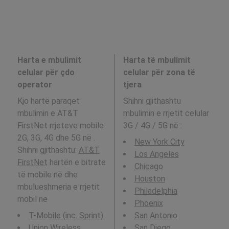
Harta e mbulimit
Harta të mbulimit
celular për çdo
celular për zona të
operator
tjera
Kjo hartë paraqet
Shihni gjithashtu
mbulimin e AT&T
mbulimin e rrjetit celular
FirstNet rrjeteve mobile
3G / 4G / 5G në
:
2G, 3G, 4G dhe 5G në .
New York City
Shihni gjithashtu:
AT&T
Los Angeles
FirstNet
hartën e bitrate
Chicago
të mobile në dhe
Houston
mbulueshmeria e rrjetit
Philadelphia
mobil ne
Phoenix
T-Mobile (inc. Sprint)
San Antonio
Union Wireless
San Diego