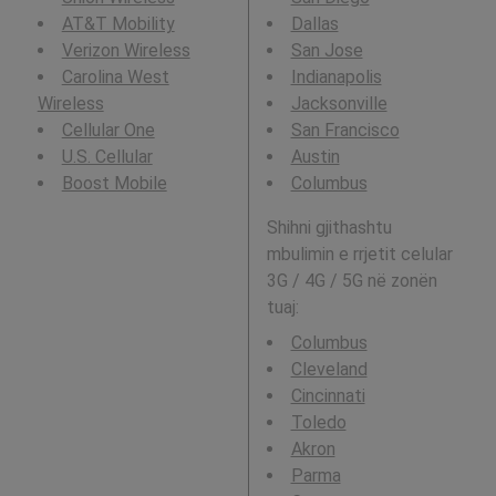
AT&T Mobility
Dallas
Verizon Wireless
San Jose
Carolina West
Indianapolis
Wireless
Jacksonville
Cellular One
San Francisco
U.S. Cellular
Austin
Boost Mobile
Columbus
Shihni gjithashtu
mbulimin e rrjetit celular
3G / 4G / 5G në zonën
tuaj:
Columbus
Cleveland
Cincinnati
Toledo
Akron
Parma