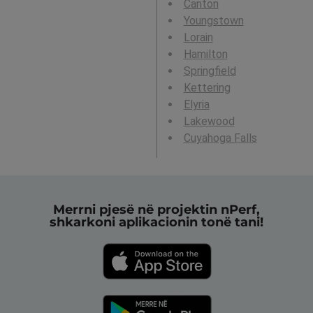
Canton
Youngstown
Lorain
Hamilton
Springfield
Kettering
Elyria
Lakewood
Cuyahoga Falls
Merrni pjesë në projektin nPerf,
shkarkoni aplikacionin tonë tani!