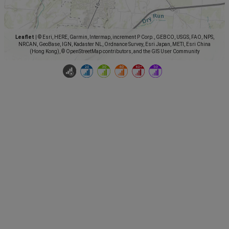
Leaflet
|
© Esri, HERE, Garmin, Intermap, increment P Corp., GEBCO, USGS, FAO, NPS,
NRCAN, GeoBase, IGN, Kadaster NL, Ordnance Survey, Esri Japan, METI, Esri China
(Hong Kong), © OpenStreetMap contributors, and the GIS User Community