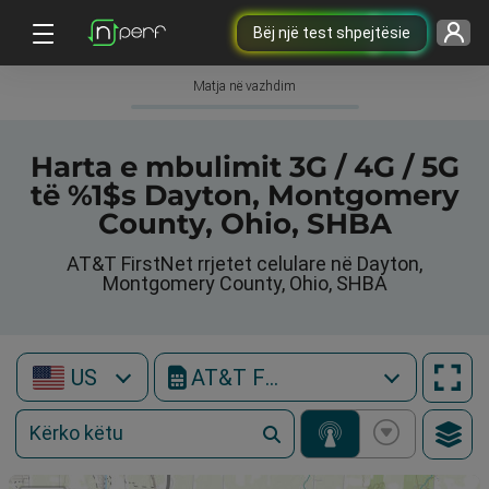
Bëj një test shpejtësie
Matja në vazhdim
Harta e mbulimit 3G / 4G / 5G
të %1$s Dayton, Montgomery
County, Ohio, SHBA
AT&T FirstNet rrjetet celulare në Dayton,
Montgomery County, Ohio, SHBA
US
AT&T FirstNet