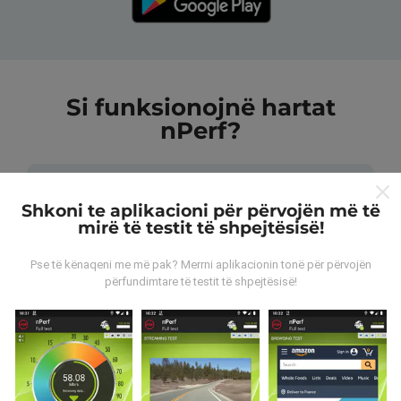
Si funksionojnë hartat
nPerf?
Shkoni te aplikacioni për përvojën më të
mirë të testit të shpejtësisë!
Nga vijnë të dhënat?
Pse të kënaqeni me më pak? Merrni aplikacionin tonë për përvojën
përfundimtare të testit të shpejtësisë!
Të dhënat grumbullohen nga testet e kryera nga
përdoruesit e aplikacionit nPerf. Këto janë teste të
kryera në kushte reale, direkt në terren. Nëse dëshironi
të përfshiheni, gjithçka që duhet të bëni është të
shkarkoni aplikacionin nPerf në smartfonin tuaj.
Sa më
shumë të dhëna ka, aq më të plota do të jenë hartat!