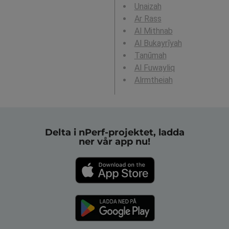
Unaizah
Ar Rass
Al Mithnab
Al Bukayrīyah
Tanūmah
Al Fuwayliq
Alrmtheiah
Delta i nPerf-projektet, ladda
ner vår app nu!