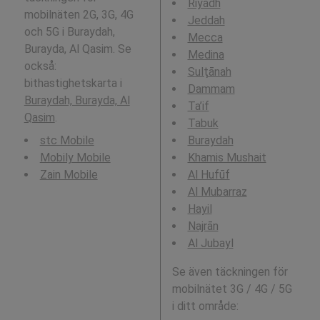
Riyadh
mobilnäten 2G, 3G, 4G
Jeddah
och 5G i Buraydah,
Mecca
Burayda, Al Qasim. Se
Medina
också:
Sulţānah
bithastighetskarta i
Dammam
Buraydah, Burayda, Al
Ta’if
Qasim
.
Tabuk
stc Mobile
Buraydah
Mobily Mobile
Khamis Mushait
Zain Mobile
Al Hufūf
Al Mubarraz
Hayil
Najrān
Al Jubayl
Se även täckningen för
mobilnätet 3G / 4G / 5G
i ditt område: