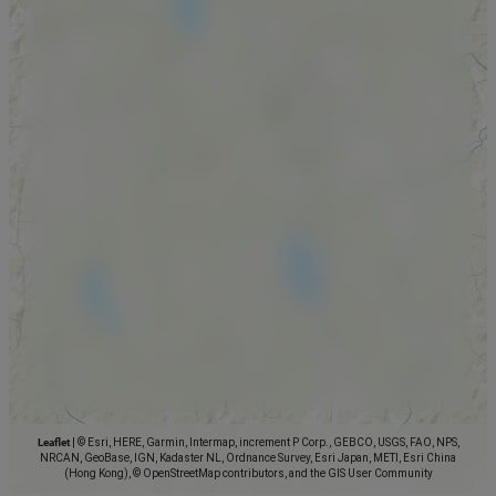
Leaflet
|
© Esri, HERE, Garmin, Intermap, increment P Corp., GEBCO, USGS, FAO, NPS,
NRCAN, GeoBase, IGN, Kadaster NL, Ordnance Survey, Esri Japan, METI, Esri China
(Hong Kong), © OpenStreetMap contributors, and the GIS User Community