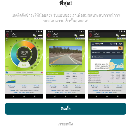
ที่สุด!
ข้อมูลมาจากไหน?
เหตุใดจึงชำระให้น้อยลง? รับแอปของเราเพื่อสัมผัสประสบการณ์การ
ข้อมูลนี้ถูกรวบรวมจากการทดสอบที่ดำเนินการโดยผู้ใช้
ทดสอบความเร็วขั้นสุดยอด!
งานแอพ nPerf เป็นการทดสอบที่ทำในสภาพการใช้งาน
จริง ในจุดที่ทดสอบ ถ้าคุณอยากมีส่วนร่วม เพียงคุณดาวน์
โหลดแอพ nPerf ลงในสมาร์ทโฟนของคุณ
ยิ่งได้ข้อมูล
มากขึ้นเท่าไหร่ แผนที่ที่ได้ก็ยิ่งสมบูรณ์มากขึ้น!
มีการปรับปรุงอย่างไร?
แผนที่แสดงความครอบคลุมมีปรับปรุงข้อมูลโดยบอททุกๆ
โดยการเรียกดู nPerf.com คุณยอมรับ
นโยบายความเป็นส่วนตัว และ
ชั่วโมง แผนที่ความเร็ว
ปรับปรุงข้อมูลทุกๆ15นาที
ข้อมูล
ติดตั้ง
การใช้คุกกี้
และ
ข้อตกลงในการใช้งาน
สำหรับผู้ใช้การทดสอบ nPerf
แสดงอยู่เป็นเวลาสองปี หลังจากสองปี ข้อมูลที่เก่าที่สุดจะ
ถูกลบออกไปจากแผนที่เดือนละครั้ง
ภายหลัง
โอเค