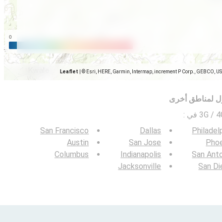
Leaflet
|
© Esri, HERE, Garmin, Intermap, increment P Corp., GEBCO, U
ل لمناطق أخرى
:
San Francisco
Dallas
Philadel
Austin
San Jose
Phoe
Columbus
Indianapolis
San Ant
Jacksonville
San Di