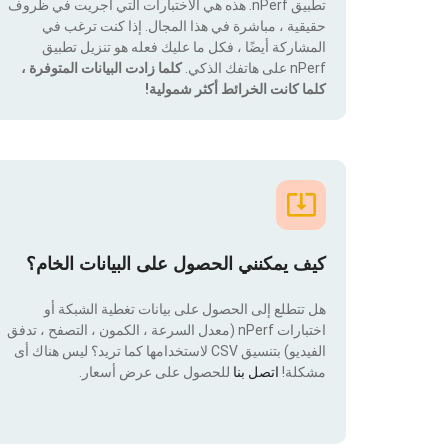
تطبيق nPerf. هذه هي الاختبارات التي أجريت في ظروف
حقيقية ، مباشرة في هذا المجال. إذا كنت ترغب في
المشاركة أيضًا ، فكل ما عليك فعله هو تنزيل تطبيق
nPerf على هاتفك الذكي.
كلما زادت البيانات المتوفرة ،
كلما كانت الخرائط أكثر شمولية!
كيف يمكنني الحصول على البيانات الخام؟
هل تتطلع إلى الحصول على بيانات تغطية الشبكة أو
اختبارات nPerf (معدل السرعة ، الكمون ، التصفح ، تدفق
الفيديو) بتنسيق CSV لاستخدامها كما تريد؟ ليس هناك أى
مشكلة!
اتصل بنا
للحصول على عرض أسعار.