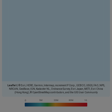
Leaflet
|
© Esri, HERE, Garmin, Intermap, increment P Corp., GEBCO, USGS, FAO, NPS,
NRCAN, GeoBase, IGN, Kadaster NL, Ordnance Survey, Esri Japan, METI, Esri China
(Hong Kong), © OpenStreetMap contributors, and the GIS User Community