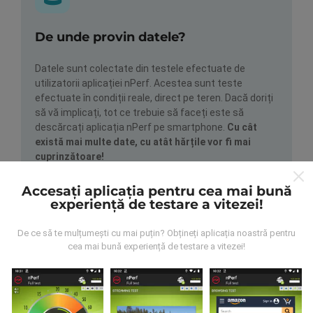
De unde provin datele?
Datele sunt colectate din testele efectuate de
utilizatorii aplicației nPerf. Acestea sunt teste
efectuate în condiții reale, direct pe teren. Dacă doriți
să vă implicați, tot ce trebuie să faceți este să
descărcați aplicația nPerf pe smartphone.
Cu cât
există mai multe date, cu atât hărțile vor fi mai
cuprinzătoare!
Accesați aplicația pentru cea mai bună
experiență de testare a vitezei!
De ce să te mulțumești cu mai puțin? Obțineți aplicația noastră pentru
cea mai bună experiență de testare a vitezei!
Cum se fac actualizările?
Hărțile de acoperire a rețelei sunt actualizate
automat de către un robot la fiecare oră. Hărțile de