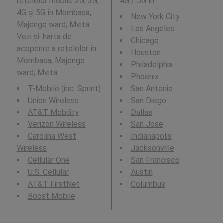
rețelelor mobile 2G, 3G,
4G / 5G în
:
4G și 5G în Mombasa,
New York City
Majengo ward, Mvita.
Los Angeles
Vezi și: harta de
Chicago
acoperire a rețelelor în
Houston
Mombasa, Majengo
Philadelphia
ward, Mvita.
Phoenix
T-Mobile (inc. Sprint)
San Antonio
Union Wireless
San Diego
AT&T Mobility
Dallas
Verizon Wireless
San Jose
Carolina West
Indianapolis
Wireless
Jacksonville
Cellular One
San Francisco
U.S. Cellular
Austin
AT&T FirstNet
Columbus
Boost Mobile