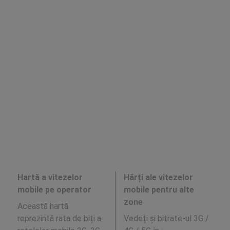
Hartă a vitezelor
Hărți ale vitezelor
mobile pe operator
mobile pentru alte
zone
Această hartă
reprezintă rata de biți a
Vedeți și bitrate-ul 3G /