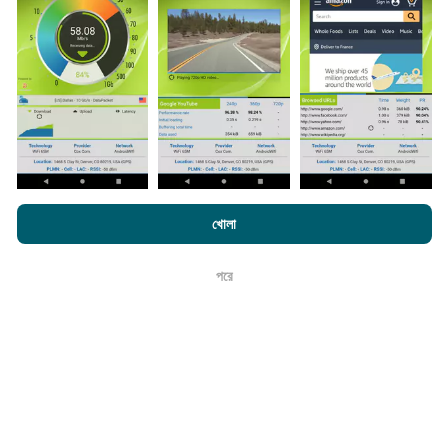
করা হয়। গতির মানচিত্রগুলি
প্রতি 15 মিনিটে আপডেট হয়
। ডেটা দুই বছরের
জন্য প্রদর্শিত হয়। দুই বছর পরে, পুরানো ডেটা মাসে একবার মানচিত্র থেকে
সরানো হয়।
এটা কতটা নির্ভরযোগ্য এবং নির্ভুল?
এনক্রফট.কম-এ ব্রাউজ করে আপনি আমাদের
গোপনীয়তা এবং কুকিজ ব্যবহার নীতি
পাশাপাশি
খোলা
আমাদের number পরীক্ষা
শেষ ব্যবহারকারী লাইসেন্স চুক্তি
পরীক্ষাগুলি ব্যবহারকারীদের ডিভাইসে পরিচালিত হয়। জিওলোকেশন নির্ভুলতা
পরীক্ষার সময় জিপিএস সিগন্যালের অভ্যর্থনা মানের উপর নির্ভর করে। কভারেজ
পরে
ডেটার জন্য, আমরা কেবলমাত্র সর্বোচ্চ ভূগোলের
50 মিটার নির্ভুলতা
সহ
ঠিক আছে
পরীক্ষাগুলি ধরে রাখি। বিটরেট ডাউনলোডের জন্য, এই প্রান্তিকরটি 200 মিটার
পর্যন্ত যায়।