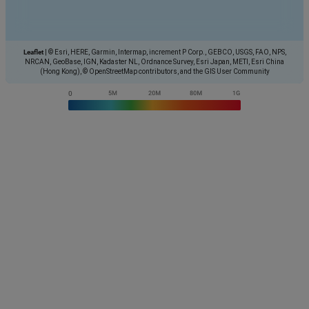
Leaflet
|
© Esri, HERE, Garmin, Intermap, increment P Corp., GEBCO, USGS, FAO, NPS,
NRCAN, GeoBase, IGN, Kadaster NL, Ordnance Survey, Esri Japan, METI, Esri China
(Hong Kong), © OpenStreetMap contributors, and the GIS User Community