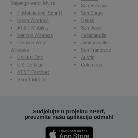
Majengo ward, Mvita .
San Antonio
T-Mobile (inc. Sprint)
San Diego
Union Wireless
Dallas
AT&T Mobility
San Jose
Verizon Wireless
Indianapolis
Carolina West
Jacksonville
Wireless
San Francisco
Cellular One
Austin
U.S. Cellular
Columbus
AT&T FirstNet
Boost Mobile
Sudjelujte u projektu nPerf,
preuzmite našu aplikaciju odmah!