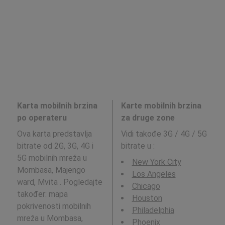
Karta mobilnih brzina
Karte mobilnih brzina
po operateru
za druge zone
Ova karta predstavlja
Vidi takođe 3G / 4G / 5G
bitrate od 2G, 3G, 4G i
bitrate u
:
5G mobilnih mreža u
New York City
Mombasa, Majengo
Los Angeles
ward, Mvita . Pogledajte
Chicago
također: mapa
Houston
pokrivenosti mobilnih
Philadelphia
mreža u Mombasa,
Phoenix