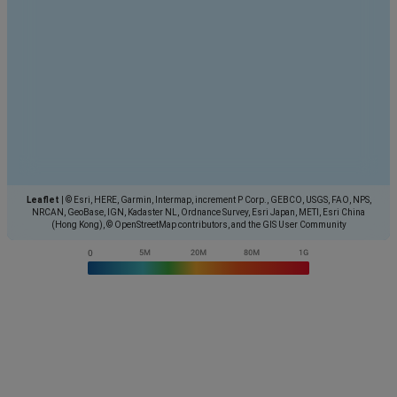
Leaflet
|
© Esri, HERE, Garmin, Intermap, increment P Corp., GEBCO, USGS, FAO, NPS,
NRCAN, GeoBase, IGN, Kadaster NL, Ordnance Survey, Esri Japan, METI, Esri China
(Hong Kong), © OpenStreetMap contributors, and the GIS User Community