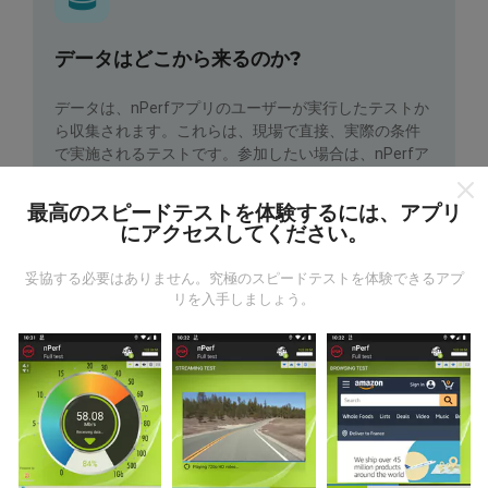
データはどこから来るのか?
データは、nPerfアプリのユーザーが実行したテストか
ら収集されます。これらは、現場で直接、実際の条件
で実施されるテストです。参加したい場合は、nPerfア
プリをスマートフォンにダウンロードするだけです。
データが多いほど、マップはより包括的になります！
最高のスピードテストを体験するには、アプリ
にアクセスしてください。
妥協する必要はありません。究極のスピードテストを体験できるアプ
リを入手しましょう。
更新はどのように行われますか？
ネットワークカバレッジマップは、ボットによって1時
間ごとに自動的に更新されます。速度マップは
15分ご
とに更新
ます。データは2年間表示されます。 2年後、
最も古いデータが月に一度マップから削除されます。