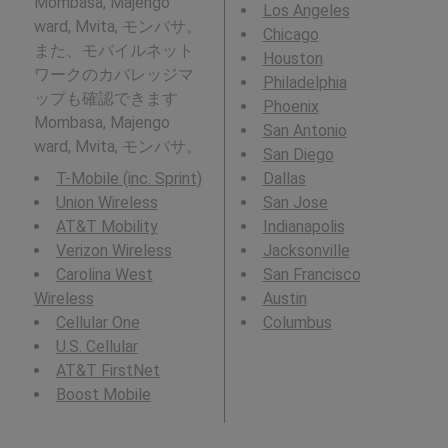
Mombasa, Majengo
Los Angeles
ward, Mvita, モンバサ。
Chicago
また、モバイルネット
Houston
ワークのカバレッジマ
Philadelphia
ップも確認できます
Phoenix
Mombasa, Majengo
San Antonio
ward, Mvita, モンバサ。
San Diego
T-Mobile (inc. Sprint)
Dallas
Union Wireless
San Jose
AT&T Mobility
Indianapolis
Verizon Wireless
Jacksonville
Carolina West
San Francisco
Wireless
Austin
Cellular One
Columbus
U.S. Cellular
AT&T FirstNet
Boost Mobile