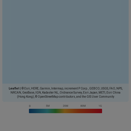
Leaflet
|
© Esri, HERE, Garmin, Intermap, increment P Corp., GEBCO, USGS, FAO, NPS,
NRCAN, GeoBase, IGN, Kadaster NL, Ordnance Survey, Esri Japan, METI, Esri China
(Hong Kong), © OpenStreetMap contributors, and the GIS User Community