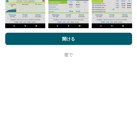
nPerf.comを閲覧することにより、お客様は
プライバシーおよびク
ッキーの使用ポリシー
およびnPerfテスト
エンドユーザーライセン
開ける
ス契約
同意します。
信頼性と正確さはどのくらいですか?
後で
OK
テストはユーザーのデバイスで実施されます。位置情
報の精度は、テスト時のGPS信号の受信品質に依存し
ます。カバレッジデータについては、最大ジオロケー
ション
精度50メートル
テストのみを保持します。ダウ
ンロードビットレートの場合、このしきい値は最大200
メートルになります。