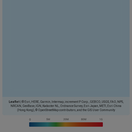
Leaflet
|
© Esri, HERE, Garmin, Intermap, increment P Corp., GEBCO, USGS, FAO, NPS,
NRCAN, GeoBase, IGN, Kadaster NL, Ordnance Survey, Esri Japan, METI, Esri China
(Hong Kong), © OpenStreetMap contributors, and the GIS User Community