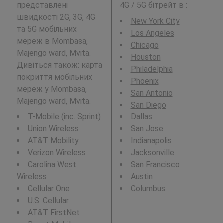
представлені
4G / 5G бітрейт в
:
швидкості 2G, 3G, 4G
New York City
та 5G мобільних
Los Angeles
мереж в Mombasa,
Chicago
Majengo ward, Mvita.
Houston
Дивіться також: карта
Philadelphia
покриття мобільних
Phoenix
мереж у Mombasa,
San Antonio
Majengo ward, Mvita.
San Diego
T-Mobile (inc. Sprint)
Dallas
Union Wireless
San Jose
AT&T Mobility
Indianapolis
Verizon Wireless
Jacksonville
Carolina West
San Francisco
Wireless
Austin
Cellular One
Columbus
U.S. Cellular
AT&T FirstNet