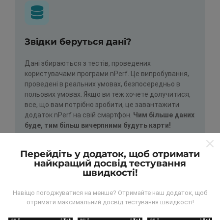
Звідки беруться дані?
Дані збираються з тестів, проведених
користувачами програми nPerf. Це випробування,
проведені в реальних умовах, безпосередньо в
польових умовах. Якщо ви теж хочете долучитися,
все, що вам потрібно зробити, це завантажити
додаток nPerf на свій смартфон.
Чим більше даних
буде, тим більш вичерпними будуть карти!
Перейдіть у додаток, щоб отримати
найкращий досвід тестування
швидкості!
Навіщо погоджуватися на менше? Отримайте наш додаток, щоб
Як робляться оновлення?
отримати максимальний досвід тестування швидкості!