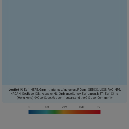
Leaflet
|
© Esri, HERE, Garmin, Intermap, increment P Corp., GEBCO, USGS, FAO, NPS,
NRCAN, GeoBase, IGN, Kadaster NL, Ordnance Survey, Esri Japan, METI, Esri China
(Hong Kong), © OpenStreetMap contributors, and the GIS User Community