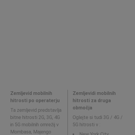
Zemljevid mobilnih
Zemljevidi mobilnih
hitrosti po operaterju
hitrosti za druga
območja
Ta zemljevid predstavlja
bitne hitrosti 2G, 3G, 4G
Oglejte si tudi 3G / 4G /
in 5G mobilnih omrežij v
5G hitrosti v
:
Mombasa, Majengo
New York City