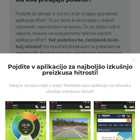
Podatki se zbirajo iz testov, ki jih izvajajo uporabniki
aplikacije nPerf. To so testi, ki se izvajajo v realnih
razmerah, neposredno na terenu. Če se želite tudi vi
vključiti, morate na svoj pametni telefon naložiti
aplikacijo nPerf.
Več podatkov bo, zemljevidi bodo
bolj obsežni!
Vsi rezultati preskusov so prikazani na
zemljevidih. Pred izračunom uspešnosti za objave se
uporabljajo pravila filtriranja.
Pojdite v aplikacijo za najboljšo izkušnjo
preizkusa hitrosti!
Zakaj bi se zadovoljili z manj? Pridobite našo aplikacijo za vrhunsko
izkušnjo preizkusa hitrosti!
Kako so posodobitve narejene?
Zemljevidi pokritosti omrežja samodejno posodablja
bot vsako uro. Zemljevidi hitrosti se
posodabljajo
vsakih 15 minut
. Podatki so prikazani dve leti. Po dveh