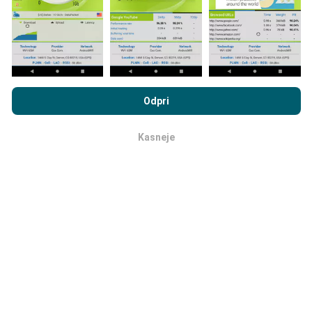
letih se najstarejši podatki odstranijo z zemljevidov
enkrat mesečno.
Z brskanjem po portalu nPerf.com se soglašate z našim
Pravilnikom o zasebnosti in piškotkih
kot tudi z našo nPerf test
Odpri
Licenčno pogodbo za končnega uporabnika
.
Kako zanesljiv in natančen je?
Kasneje
v redu
Testi se izvajajo na napravah uporabnikov.
Natančnost geolokacije je odvisna od kakovosti
sprejema signala GPS v času preskusa. Za podatke o
pokritosti ohranjamo le teste z največjo natančnostjo
geolokacije
50 metrov
. Za hitrost prenosa se ta prag
dvigne do 200 metrov.