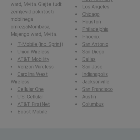
ward, Mvita. Glejte tudi:
Los Angeles
zemljevid pokritosti
Chicago
mobilnega
Houston
omrežjaMombasa,
Philadelphia
Majengo ward, Mvita.
Phoenix
T-Mobile (inc. Sprint)
San Antonio
Union Wireless
San Diego
AT&T Mobility
Dallas
Verizon Wireless
San Jose
Carolina West
Indianapolis
Wireless
Jacksonville
Cellular One
San Francisco
U.S. Cellular
Austin
AT&T FirstNet
Columbus
Boost Mobile