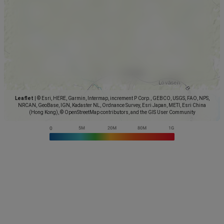
Leaflet
|
© Esri, HERE, Garmin, Intermap, increment P Corp., GEBCO, USGS, FAO, NPS,
NRCAN, GeoBase, IGN, Kadaster NL, Ordnance Survey, Esri Japan, METI, Esri China
(Hong Kong), © OpenStreetMap contributors, and the GIS User Community