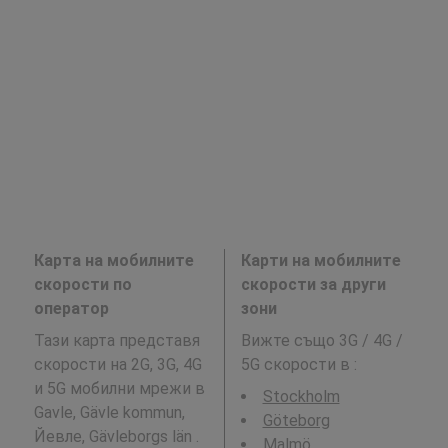
Карта на мобилните
Карти на мобилните
скорости по
скорости за други
оператор
зони
Тази карта представя
Вижте също 3G / 4G /
скорости на 2G, 3G, 4G
5G скорости в
:
и 5G мобилни мрежи в
Stockholm
Gavle, Gävle kommun,
Göteborg
Йевле, Gävleborgs län .
Malmö