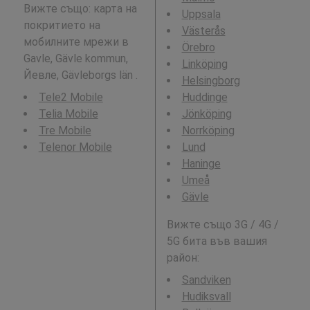
Вижте също: карта на
Uppsala
покритието на
Västerås
мобилните мрежи в
Örebro
Gavle, Gävle kommun,
Linköping
Йевле, Gävleborgs län .
Helsingborg
Tele2 Mobile
Huddinge
Telia Mobile
Jönköping
Tre Mobile
Norrköping
Telenor Mobile
Lund
Haninge
Umeå
Gävle
Вижте също 3G / 4G /
5G бита във вашия
район:
Sandviken
Hudiksvall