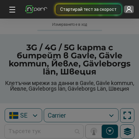
Cтартирай тест за скорост
Измерването е в ход
3G / 4G / 5G карта с
битрейт в Gavle, Gävle
kommun, Йевле, Gävleborgs
län, Швеция
Клетъчни мрежи за данни в Gavle, Gävle kommun,
Йевле, Gävleborgs län, Gävleborgs Län, Швеция
SE