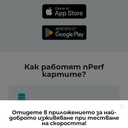
Как работят nPerf
картите?
Отидете в приложението за най-
Откъде идват данните?
доброто изживяване при тестване
на скоростта!
Данните се събират от тестове, проведени от