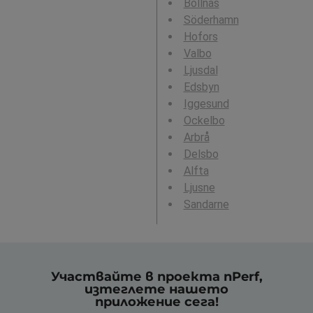
Bollnäs
Söderhamn
Hofors
Valbo
Ljusdal
Edsbyn
Iggesund
Ockelbo
Arbrå
Delsbo
Alfta
Ljusne
Sandarne
Участвайте в проекта nPerf,
изтеглете нашето
приложение сега!