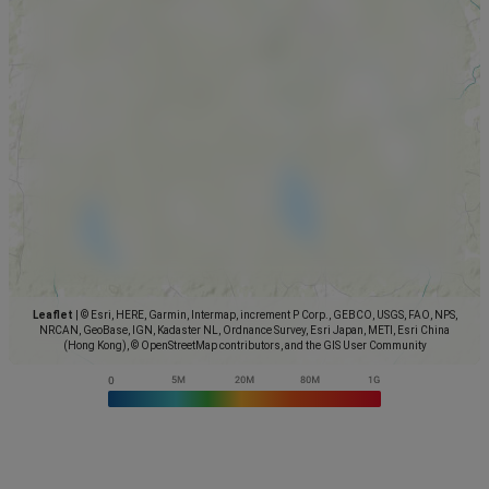
Leaflet
|
© Esri, HERE, Garmin, Intermap, increment P Corp., GEBCO, USGS, FAO, NPS,
NRCAN, GeoBase, IGN, Kadaster NL, Ordnance Survey, Esri Japan, METI, Esri China
(Hong Kong), © OpenStreetMap contributors, and the GIS User Community