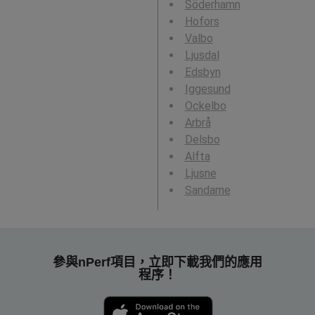
Söderhamn
Hofors
Valbo
Ljusdal
Edsbyn
Iggesund
Ockelbo
Arbrå
Delsbo
Alfta
Ljusne
Sandarne
參與nPerf項目，立即下載我們的應用
程序！