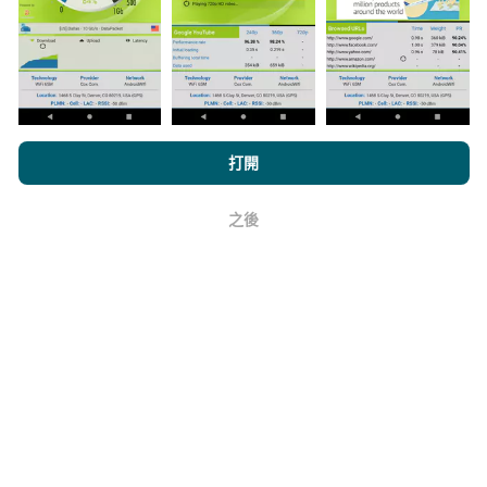
上。在計算發布績效之前，將應用過濾規則。
瀏覽nPerf.com，即表示您同意我們的
隱私和Cookies使用政策
以及
打開
我們的nPerf測試
最終用戶許可協議
。
如何進行更新？
之後
好
機器人每小時會自動更新網絡覆蓋圖。速度圖每15分鐘
更新一次
。數據顯示兩年。兩年後，每月一次從地圖中
刪除最舊的數據。
它的可靠性和準確性如何？