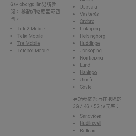
Gävleborgs län另請參
Uppsala
閱： 移動網絡覆蓋範圍
Västerås
圖。
Örebro
Tele2 Mobile
Linköping
Telia Mobile
Helsingborg
Tre Mobile
Huddinge
Telenor Mobile
Jönköping
Norrköping
Lund
Haninge
Umeå
Gävle
另請參閱您所在地區的
3G / 4G / 5G 位元率：
Sandviken
Hudiksvall
Bollnäs