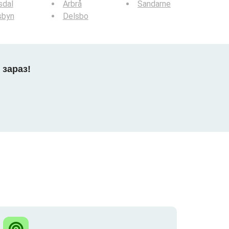
sdal
Arbrå
Sandarne
sbyn
Delsbo
 зараз!