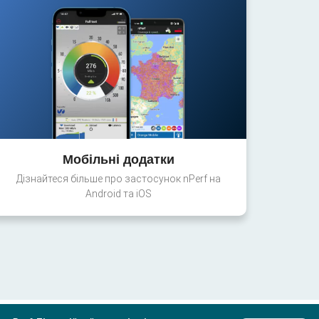
Мобільні додатки
Дізнайтеся більше про застосунок nPerf на
Android та iOS