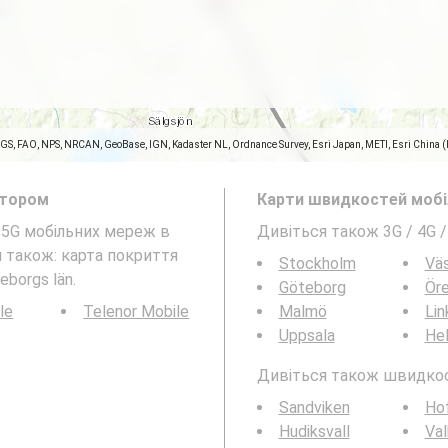
SGS, FAO, NPS, NRCAN, GeoBase, IGN, Kadaster NL, Ordnance Survey, Esri Japan, METI, Esri China 
атором
Карти швидкостей мобіл
а 5G мобільних мереж в
Дивіться також 3G / 4G /
ся також: карта покриття
Stockholm
Vä
eborgs län.
Göteborg
Ör
le
Telenor Mobile
Malmö
Lin
Uppsala
Hel
Дивіться також швидкості
Sandviken
Ho
Hudiksvall
Va