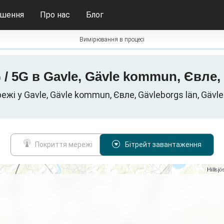
ішення
Про нас
Блог
Вимірювання в процесі
G / 5G в Gavle, Gävle kommun, Євле,
ежі у Gavle, Gävle kommun, Євле, Gävleborgs län, Gävl
Покриття мережі
Бітрейт завантаження