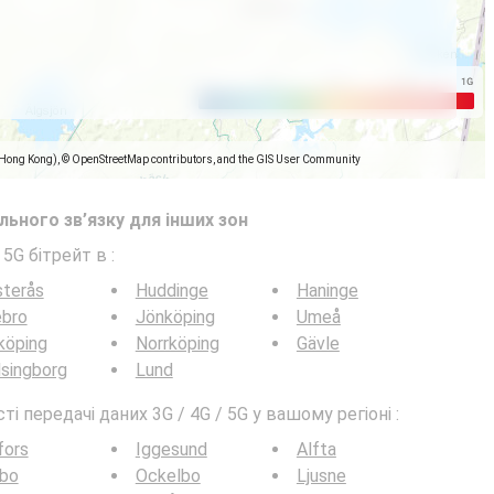
(Hong Kong), © OpenStreetMap contributors, and the GIS User Community
ьного зв’язку для інших зон
 5G бітрейт в
:
sterås
Huddinge
Haninge
ebro
Jönköping
Umeå
köping
Norrköping
Gävle
singborg
Lund
 передачі даних 3G / 4G / 5G у вашому регіоні :
fors
Iggesund
Alfta
lbo
Ockelbo
Ljusne