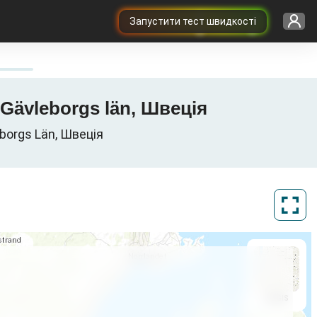
Запустити тест швидкості
 Gävleborgs län, Швеція
eborgs Län, Швеція
ArcGIS