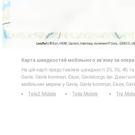
Leaflet
|
© Esri, HERE, Garmin, Intermap, increment P Corp., GEBCO, U
Карта швидкостей мобільного зв’язку за опер
На цій карті представлені швидкості 2G, 3G, 4G т
Gavle, Gävle kommun, Євле, Gävleborgs län. Дивіть
мобільних мереж у Gavle, Gävle kommun, Євле, Gävl
Tele2 Mobile
Telia Mobile
Tre Mobi