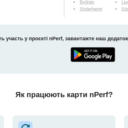
Bollnäs
Lju
Söderhamn
Ed
ть участь у проєкті nPerf, завантажте наш додаток
Як працюють карти nPerf?