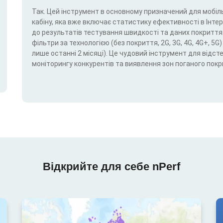
Так. Цей інструмент в основному призначений для мобіль
кабіну, яка вже включає статистику ефективності в Інтерн
до результатів тестування швидкості та даних покриття.
фільтри за технологією (без покриття, 2G, 3G, 4G, 4G+, 
лише останні 2 місяці). Це чудовий інструмент для відс
моніторингу конкурентів та виявлення зон поганого покр
Відкрийте для себе nPerf