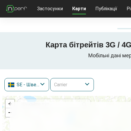
Застосунки
Карти
Публікації
Р
Карта бітрейтів 3G / 4
Мобільні дані мер
SE
- Швеція
+
−