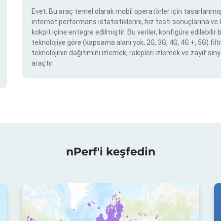
Evet. Bu araç temel olarak mobil operatörler için tasarlanmışt
internet performans istatistiklerini, hız testi sonuçlarına v
kokpit içine entegre edilmiştir. Bu veriler, konfigüre edilebil
teknolojiye göre (kapsama alanı yok, 2G, 3G, 4G, 4G +, 5G) filtr
teknolojinin dağıtımını izlemek, rakipleri izlemek ve zayıf siny
araçtır.
nPerf'i keşfedin