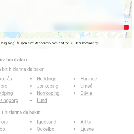
(Hong Kong), © OpenStreetMap contributors, and the GIS User Community
ız haritaları
 bit hızlarına da bakın :
sterås
Huddinge
Haninge
ebro
Jönköping
Umeå
köping
Norrköping
Gävle
singborg
Lund
t hızlarına da bakın:
fors
Iggesund
Alfta
lbo
Ockelbo
Ljusne