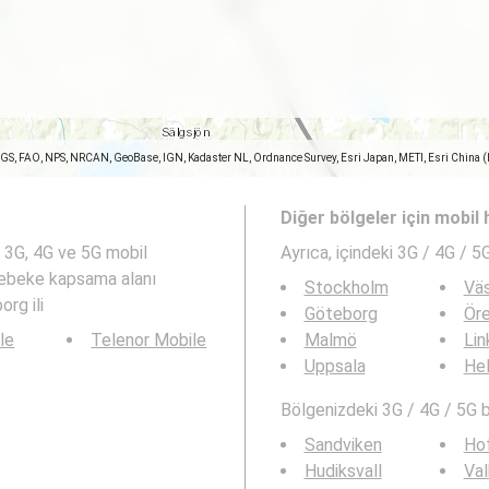
SGS, FAO, NPS, NRCAN, GeoBase, IGN, Kadaster NL, Ordnance Survey, Esri Japan, METI, Esri China 
Diğer bölgeler için mobil h
, 3G, 4G ve 5G mobil
Ayrıca,
içindeki 3G / 4G / 5G
l şebeke kapsama alanı
Stockholm
Vä
rg ili
Göteborg
Ör
le
Telenor Mobile
Malmö
Lin
Uppsala
Hel
Bölgenizdeki 3G / 4G / 5G bi
Sandviken
Ho
Hudiksvall
Va