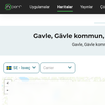
Uygulamalar
Haritalar
Yayınlar
Çö
Gavle, Gävle kommun, Gä
Gavle, Gävle kommu
SE
- İsveç
+
−