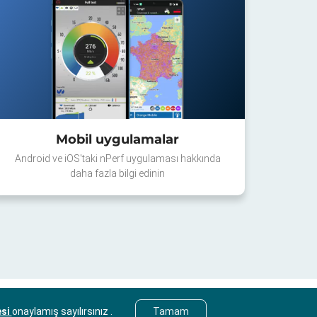
Mobil uygulamalar
Android ve iOS'taki nPerf uygulaması hakkında
daha fazla bilgi edinin
esi
onaylamış sayılırsınız .
Tamam