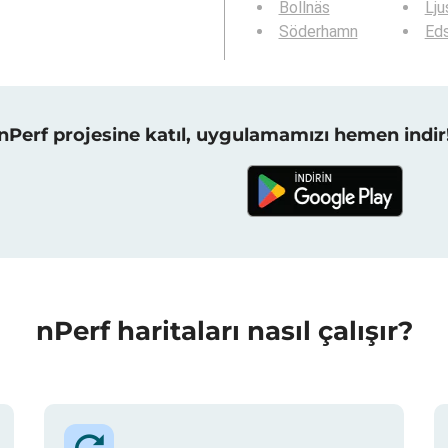
Bollnäs
Lju
Söderhamn
Ed
nPerf projesine katıl, uygulamamızı hemen indir
nPerf haritaları nasıl çalışır?