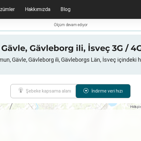
zümler
Hakkımızda
Blog
Ölçüm devam ediyor
vle, Gävleborg ili, İsveç 3G / 4G /
n, Gävle, Gävleborg ili, Gävleborgs Län, İsveç içindeki h
Şebeke kapsama alanı
İndirme veri hızı