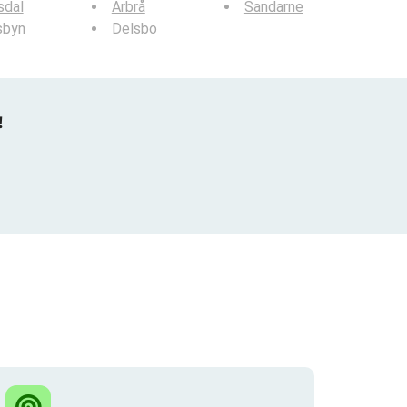
sdal
Arbrå
Sandarne
sbyn
Delsbo
!