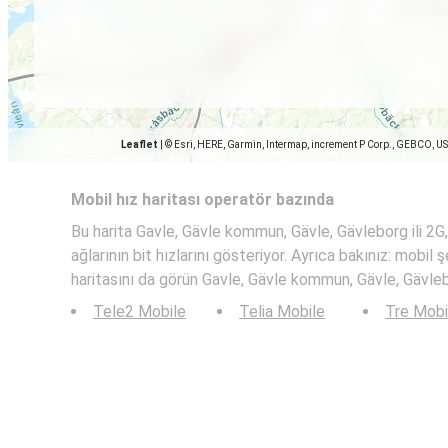
Leaflet
|
© Esri, HERE, Garmin, Intermap, increment P Corp., GEBCO, U
Mobil hız haritası operatör bazında
Bu harita Gavle, Gävle kommun, Gävle, Gävleborg ili 2G
ağlarının bit hızlarını gösteriyor. Ayrıca bakınız: mobi
haritasını da görün Gavle, Gävle kommun, Gävle, Gävlebo
Tele2 Mobile
Telia Mobile
Tre Mobi