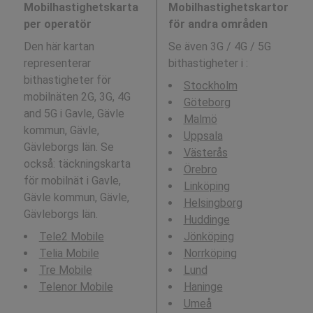
Mobilhastighetskarta
Mobilhastighetskartor
per operatör
för andra områden
Den här kartan
Se även 3G / 4G / 5G
representerar
bithastigheter i
:
bithastigheter för
Stockholm
mobilnäten 2G, 3G, 4G
Göteborg
and 5G i Gavle, Gävle
Malmö
kommun, Gävle,
Uppsala
Gävleborgs län. Se
Västerås
också: täckningskarta
Örebro
för mobilnät i Gavle,
Linköping
Gävle kommun, Gävle,
Helsingborg
Gävleborgs län.
Huddinge
Tele2 Mobile
Jönköping
Telia Mobile
Norrköping
Tre Mobile
Lund
Telenor Mobile
Haninge
Umeå