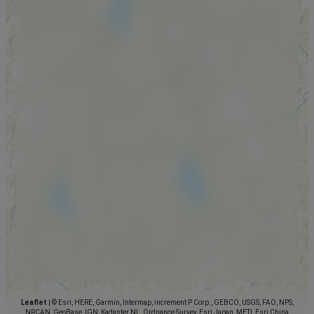
Leaflet
|
© Esri, HERE, Garmin, Intermap, increment P Corp., GEBCO, USGS, FAO, NPS,
NRCAN, GeoBase, IGN, Kadaster NL, Ordnance Survey, Esri Japan, METI, Esri China