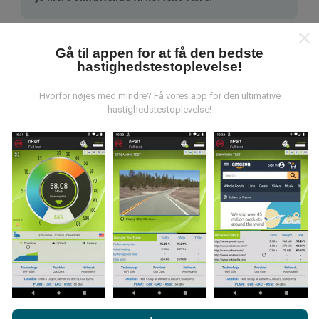
Gå til appen for at få den bedste
hastighedstestoplevelse!
Hvorfor nøjes med mindre? Få vores app for den ultimative
Hvordan foretages opdateringer?
hastighedstestoplevelse!
Netværksdækningskort opdateres automatisk af en
bot hver time. Hastighedskort opdateres
hvert 15.
minut
. Data vises i to år. Efter to år fjernes de ældste
data fra kortene en gang om måneden.
Hvor pålidelig og nøjagtig er det?
Ved at browse nPerf.com accepterer du vores
politik om