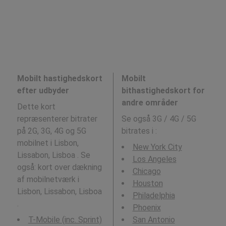
Mobilt hastighedskort
Mobilt
efter udbyder
bithastighedskort for
andre områder
Dette kort
repræsenterer bitrater
Se også 3G / 4G / 5G
på 2G, 3G, 4G og 5G
bitrates i
:
mobilnet i Lisbon,
New York City
Lissabon, Lisboa . Se
Los Angeles
også: kort over dækning
Chicago
af mobilnetværk i
Houston
Lisbon, Lissabon, Lisboa
Philadelphia
.
Phoenix
T-Mobile (inc. Sprint)
San Antonio