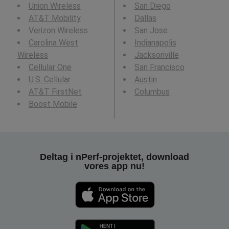
Union Wireless
San Diego
AT&T Mobility
Dallas
Verizon Wireless
San Jose
Carolina West
Indianapolis
Wireless
Jacksonville
Cellular One
San Francisco
U.S. Cellular
Austin
AT&T FirstNet
Columbus
Boost Mobile
Deltag i nPerf-projektet, download
vores app nu!