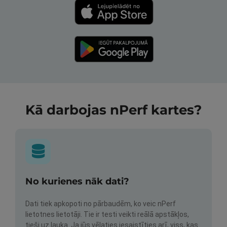
Kā darbojas nPerf kartes?
No kurienes nāk dati?
Dati tiek apkopoti no pārbaudēm, ko veic nPerf
lietotnes lietotāji. Tie ir testi veikti reālā apstākļos,
tieši uz lauka. Ja jūs vēlaties iesaistīties arī, viss, kas