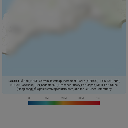
Leaflet
|
© Esri, HERE, Garmin, Intermap, increment P Corp., GEBCO, USGS, FAO, NPS,
NRCAN, GeoBase, IGN, Kadaster NL, Ordnance Survey, Esri Japan, METI, Esri China
(Hong Kong), © OpenStreetMap contributors, and the GIS User Community