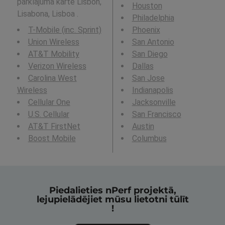
pārklājuma karte Lisbon,
Houston
Lisabona, Lisboa .
Philadelphia
T-Mobile (inc. Sprint)
Phoenix
Union Wireless
San Antonio
AT&T Mobility
San Diego
Verizon Wireless
Dallas
Carolina West
San Jose
Wireless
Indianapolis
Cellular One
Jacksonville
U.S. Cellular
San Francisco
AT&T FirstNet
Austin
Boost Mobile
Columbus
Piedalieties nPerf projektā,
lejupielādējiet mūsu lietotni tūlīt
!