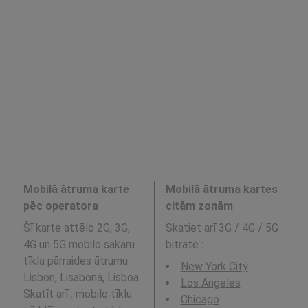
Mobilā ātruma karte
Mobilā ātruma kartes
pēc operatora
citām zonām
Šī karte attēlo 2G, 3G,
Skatiet arī 3G / 4G / 5G
4G un 5G mobilo sakaru
bitrate
:
tīkla pārraides ātrumu
New York City
Lisbon, Lisabona, Lisboa.
Los Angeles
Skatīt arī : mobilo tīklu
Chicago