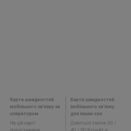
Карта швидкостей
Карти швидкостей
мобільного зв’язку за
мобільного зв’язку
оператором
для інших зон
На цій карті
Дивіться також 3G /
представлені
4G / 5G бітрейт в
: