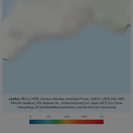
Leaflet
|
© Esri, HERE, Garmin, Intermap, increment P Corp., GEBCO, USGS, FAO, NPS,
NRCAN, GeoBase, IGN, Kadaster NL, Ordnance Survey, Esri Japan, METI, Esri China
(Hong Kong), © OpenStreetMap contributors, and the GIS User Community