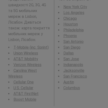
швидкості 2G, 3G, 4G
New York City
та 5G мобільних
Los Angeles
мереж в Lisbon,
Chicago
Лісабон. Дивіться
Houston
також: карта покриття
Philadelphia
мобільних мереж у
Phoenix
Lisbon, Лісабон.
San Antonio
T-Mobile (inc. Sprint)
San Diego
Union Wireless
Dallas
AT&T Mobility
San Jose
Verizon Wireless
Indianapolis
Carolina West
Jacksonville
Wireless
San Francisco
Cellular One
Austin
U.S. Cellular
Columbus
AT&T FirstNet
Boost Mobile