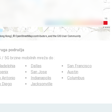
Hong Kong), © OpenStreetMap contributors, and the GIS User Community
druga područja
G / 5G brzine mobilnih mreža do
:
ladelphia
Dallas
San Francisco
oenix
San Jose
Austin
 Antonio
Indianapolis
Columbus
n Diego
Jacksonville