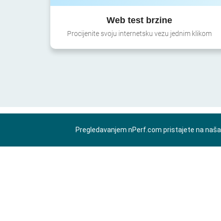
Web test brzine
Procijenite svoju internetsku vezu jednim klikom
Pregledavanjem nPerf.com pristajete na naš
HR