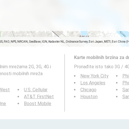
GS, FAO, NPS, NRCAN, GeoBase, IGN, Kadaster NL, Ordnance Survey, Esri Japan, METI, Esri China (
Karte mobilnih brzina za 
lnim mrežama 2G, 3G, 4G i
Pronađite isto tako 3G / 4
venosti mobilnih mreža
New York City
Phi
Los Angeles
Ph
 West
U.S. Cellular
Chicago
San
AT&T FirstNet
Houston
Sa
 One
Boost Mobile