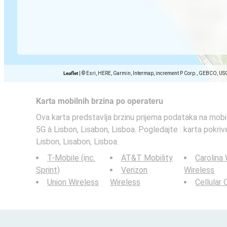
Leaflet
|
© Esri, HERE, Garmin, Intermap, increment P Corp., GEBCO, US
Karta mobilnih brzina po operateru
Ova karta predstavlja brzinu prijema podataka na mobi
5G à Lisbon, Lisabon, Lisboa. Pogledajte : karta pokri
Lisbon, Lisabon, Lisboa.
T-Mobile (inc.
AT&T Mobility
Carolina
Sprint)
Verizon
Wireless
Union Wireless
Wireless
Cellular