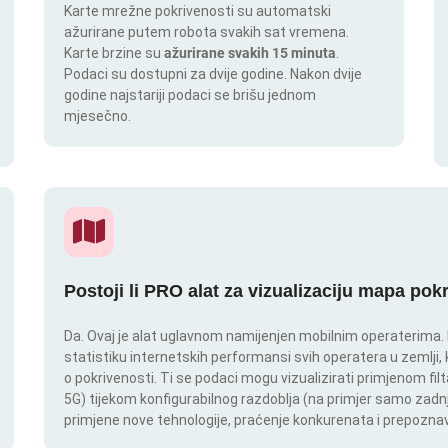
Karte mrežne pokrivenosti su automatski
ažurirane putem robota svakih sat vremena.
Karte brzine su
ažurirane svakih 15 minuta
.
Podaci su dostupni za dvije godine. Nakon dvije
godine najstariji podaci se brišu jednom
mjesečno.
Postoji li PRO alat za vizualizaciju mapa pok
Da. Ovaj je alat uglavnom namijenjen mobilnim operaterima. In
statistiku internetskih performansi svih operatera u zemlji,
o pokrivenosti. Ti se podaci mogu vizualizirati primjenom filt
5G) tijekom konfigurabilnog razdoblja (na primjer samo zadnj
primjene nove tehnologije, praćenje konkurenata i prepoznav