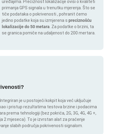
uređajima. Preciznost lokalizacije ovisi o kvaliteti
primanja GPS signala u trenutku mjerenja. Što se
tiče podataka o pokrivenosti , pohranit ćemo
jedino podatke koja su izmjerena s
preciznošću
lokalizacije do 50 metara
. Za podatke o brzini, ta
se granica pomiče na udaljenost do 200 mertara.
rivenosti?
tegriran je u postojeći kokpit koja već uključuje
 kao i pristup rezultatima testova brzine i podacima
ara prema tehnologiji (bez pokrića, 2G, 3G, 4G, 4G +,
a 2 mjeseca). To je izvrstan alat za praćenje
anje slabih područja pokrivenosti signalom.