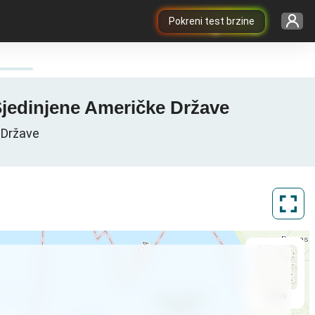
Pokreni test brzine
 Sjedinjene Američke Države
 Države
ArcGIS