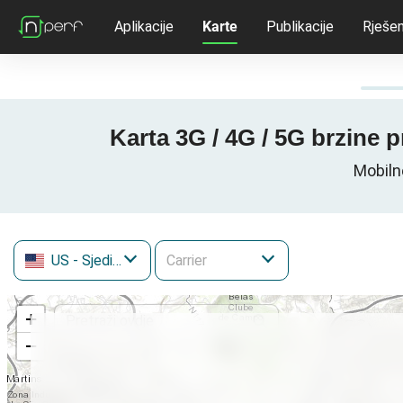
Aplikacije
Karte
Publikacije
Rješen
Karta 3G / 4G / 5G brzine 
Mobiln
US
- Sjedinjene Američke Države
+
−