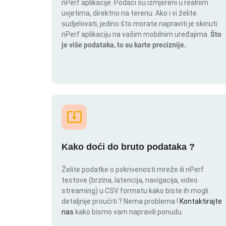
nPerf aplikacije. Podaci su izmjereni u realnim
uvjetima, direktno na terenu. Ako i vi želite
sudjelovati, jedino što morate napraviti je skinuti
nPerf aplikaciju na vašim mobilnim uređajima.
Što
je više podataka, to su karte preciznije.
Kako doći do bruto podataka ?
Želite podatke o pokrivenosti mreže ili nPerf
testove (brzina, latencija, navigacija, video
streaming) u CSV formatu kako biste ih mogli
detaljnije proučiti ? Nema problema !
Kontaktirajte
nas
kako bismo vam napravili ponudu.