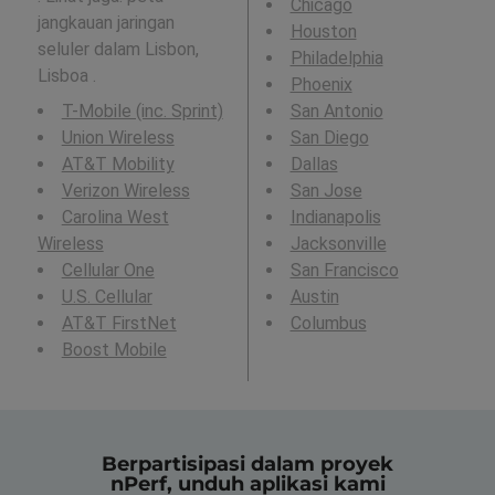
Chicago
jangkauan jaringan
Houston
seluler dalam Lisbon,
Philadelphia
Lisboa .
Phoenix
T-Mobile (inc. Sprint)
San Antonio
Union Wireless
San Diego
AT&T Mobility
Dallas
Verizon Wireless
San Jose
Carolina West
Indianapolis
Wireless
Jacksonville
Cellular One
San Francisco
U.S. Cellular
Austin
AT&T FirstNet
Columbus
Boost Mobile
Berpartisipasi dalam proyek
nPerf, unduh aplikasi kami