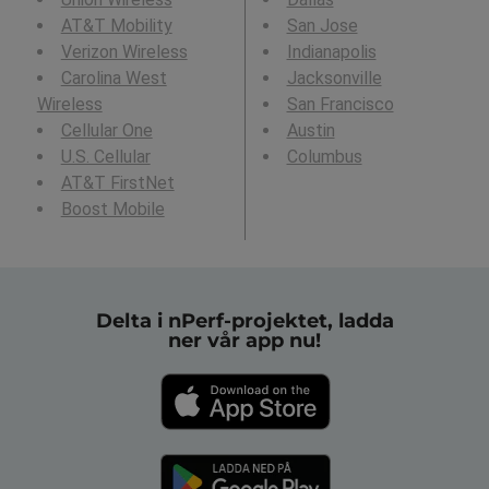
AT&T Mobility
San Jose
Verizon Wireless
Indianapolis
Carolina West
Jacksonville
Wireless
San Francisco
Cellular One
Austin
U.S. Cellular
Columbus
AT&T FirstNet
Boost Mobile
Delta i nPerf-projektet, ladda
ner vår app nu!