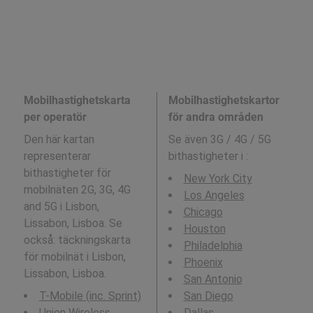
Mobilhastighetskarta
Mobilhastighetskartor
per operatör
för andra områden
Den här kartan
Se även 3G / 4G / 5G
representerar
bithastigheter i
:
bithastigheter för
New York City
mobilnäten 2G, 3G, 4G
Los Angeles
and 5G i Lisbon,
Chicago
Lissabon, Lisboa. Se
Houston
också: täckningskarta
Philadelphia
för mobilnät i Lisbon,
Phoenix
Lissabon, Lisboa.
San Antonio
T-Mobile (inc. Sprint)
San Diego
Union Wireless
Dallas