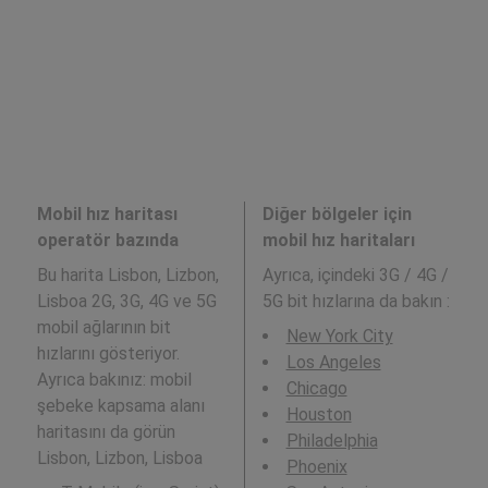
Mobil hız haritası
Diğer bölgeler için
operatör bazında
mobil hız haritaları
Bu harita Lisbon, Lizbon,
Ayrıca,
içindeki 3G / 4G /
Lisboa 2G, 3G, 4G ve 5G
5G bit hızlarına da bakın :
mobil ağlarının bit
New York City
hızlarını gösteriyor.
Los Angeles
Ayrıca bakınız: mobil
Chicago
şebeke kapsama alanı
Houston
haritasını da görün
Philadelphia
Lisbon, Lizbon, Lisboa
Phoenix