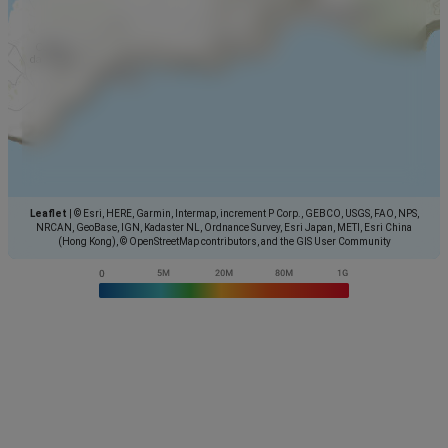
Leaflet
|
© Esri, HERE, Garmin, Intermap, increment P Corp., GEBCO, USGS, FAO, NPS,
NRCAN, GeoBase, IGN, Kadaster NL, Ordnance Survey, Esri Japan, METI, Esri China
(Hong Kong), © OpenStreetMap contributors, and the GIS User Community