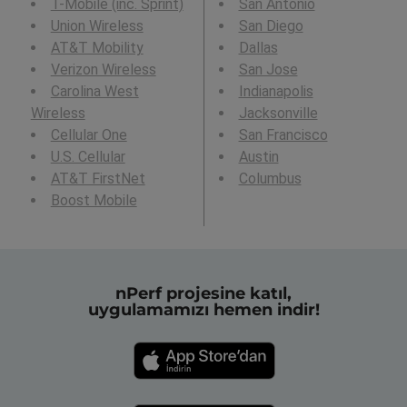
T-Mobile (inc. Sprint)
San Antonio
Union Wireless
San Diego
AT&T Mobility
Dallas
Verizon Wireless
San Jose
Carolina West
Indianapolis
Wireless
Jacksonville
Cellular One
San Francisco
U.S. Cellular
Austin
AT&T FirstNet
Columbus
Boost Mobile
nPerf projesine katıl,
uygulamamızı hemen indir!