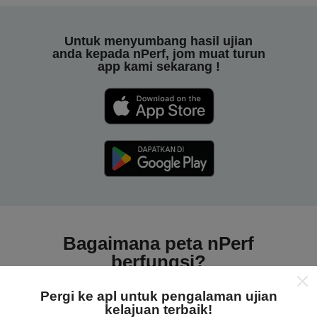
Untuk menyumbang hasil ujian
anda kepada nPerf, jom muat turun
app kami sekarang !
Bagaimana peta nPerf
berfungsi?
Pergi ke apl untuk pengalaman ujian
kelajuan terbaik!