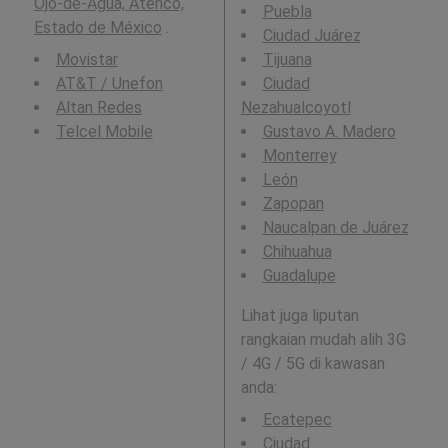
Ojo-de-Agua, Atenco,
Puebla
Estado de México
.
Ciudad Juárez
Movistar
Tijuana
AT&T / Unefon
Ciudad
Altan Redes
Nezahualcoyotl
Telcel Mobile
Gustavo A. Madero
Monterrey
León
Zapopan
Naucalpan de Juárez
Chihuahua
Guadalupe
Lihat juga liputan
rangkaian mudah alih 3G
/ 4G / 5G di kawasan
anda:
Ecatepec
Ciudad