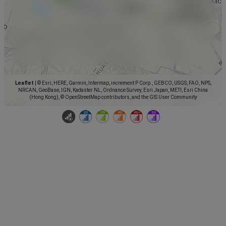
Leaflet
|
© Esri, HERE, Garmin, Intermap, increment P Corp., GEBCO, USGS, FAO, NPS,
NRCAN, GeoBase, IGN, Kadaster NL, Ordnance Survey, Esri Japan, METI, Esri China
(Hong Kong), © OpenStreetMap contributors, and the GIS User Community