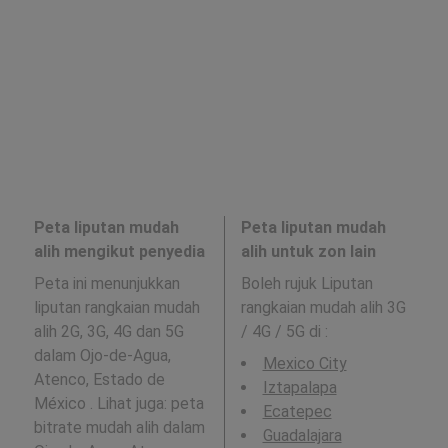
Peta liputan mudah
Peta liputan mudah
alih mengikut penyedia
alih untuk zon lain
Peta ini menunjukkan
Boleh rujuk Liputan
liputan rangkaian mudah
rangkaian mudah alih 3G
alih 2G, 3G, 4G dan 5G
/ 4G / 5G di
:
dalam Ojo-de-Agua,
Mexico City
Atenco, Estado de
Iztapalapa
México . Lihat juga: peta
Ecatepec
bitrate mudah alih dalam
Guadalajara