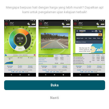
Mengapa berpuas hati dengan harga yang lebih murah? Dapatkan apl
kami untuk pengalaman ujian kelajuan terbaik!
Dari mana asalnya data-data ni?
Data-data dikumpulkan dari ujian yang telah dilakukan
oleh pengguna app kami sendiri. Ujian ini dijalankan
terus dari lokasi mereka! Sekiranya anda berminat,
jom muat turun app nPerf sekarang juga.
Lagi banyak
data yang dapat kami kumpul, lagi mantap peta kami
nanti!
Dengan melayari nPerf.com, anda bersetuju dengan
Dasar
Privasi dan Penggunaan Cookies
serta ujian nPerf
Perjanjian
Buka
Bagaimana kami update?
Lesen Pengguna Akhir
.
Nanti
OK
Peta liputan rangkaian akan dikemas kini oleh bot
secara automatik pada setiap jam. Kelajuan peta